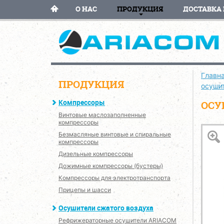
О НАС
ПРОДУКЦИЯ
ДОСТАВКА 
Главн
ПРОДУКЦИЯ
осуши
Компрессоры
ОСУ
Винтовые маслозаполненные
компрессоры
Безмасляные винтовые и спиральные
компрессоры
Дизельные компрессоры
Дожимные компрессоры (бустеры)
Компрессоры для электротранспорта
Прицепы и шасси
Осушители сжатого воздуха
Рефрижераторные осушители ARIACOM