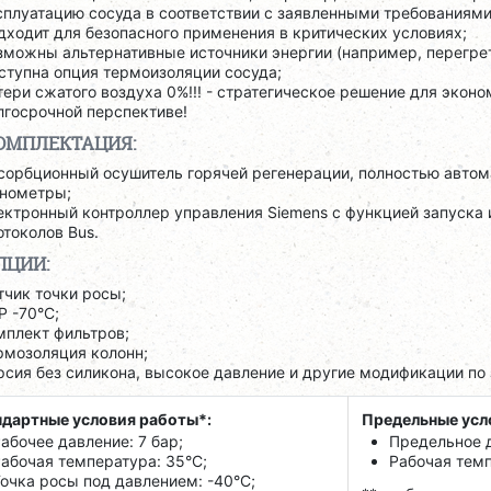
сплуатацию сосуда в соответствии с заявленными требованиями
дходит для безопасного применения в критических условиях;
зможны альтернативные источники энергии (например, перегрет
ступна опция термоизоляции сосуда;
тери сжатого воздуха 0%!!! - стратегическое решение для экон
лгосрочной перспективе!
ОМПЛЕКТАЦИЯ:
сорбционный осушитель горячей регенерации, полностью автом
нометры;
ектронный контроллер управления Siemens с функцией запуска
отоколов Bus.
ПЦИИ:
тчик точки росы;
P -70°C;
мплект фильтров;
рмозоляция колонн;
рсия без силикона, высокое давление и другие модификации по 
дартные условия работы*:
Предельные усл
абочее давление: 7 бар;
Предельное д
абочая температура: 35°C;
Рабочая темпе
очка росы под давлением: -40°C;