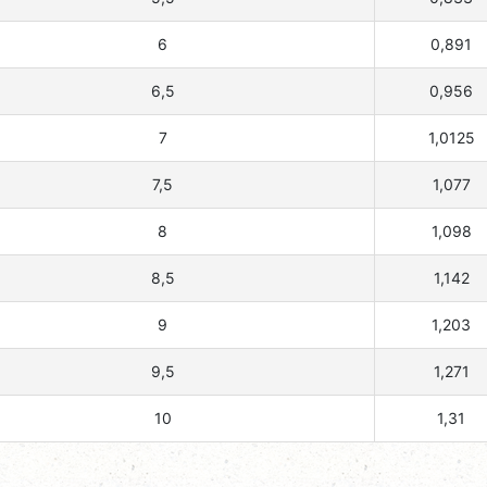
6
0,891
6,5
0,956
7
1,0125
7,5
1,077
8
1,098
8,5
1,142
9
1,203
9,5
1,271
10
1,31