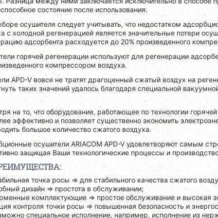
ы. Разница между ними заключается исключительно в способе п
способное состояние после использования.
ыборе осушителя следует учитывать, что недостатком адсорбци
а с холодной регенерацией является значительные потери осуш
ерацию адсорбента расходуется до 20% произведенного компре
ели горячей регенерации используют для регенерации адсорбе
оизведенного компрессором воздуха.
ли APD-V вовсе не тратят драгоценный сжатый воздух на реге
нуть таких значений удалось благодаря специальной вакуумной
ря на то, что оборудование, работающее по технологии горяче
лее эффективно и позволяет существенно экономить электроэн
одить большое количество сжатого воздуха.
бционные осушители ARIACOM APD-V удовлетворяют самым строг
ивно защищая Ваши технологические процессы и производство 
РЕИМУЩЕСТВА:
абильная точка росы => для стабильного качества сжатого возду
обный дизайн => простота в обслуживании;
рменные комплектующие => простое обслуживание и высокая э
ция контроля точки росы => повышенная безопасность и энерго
зможно специальное исполнение, например, исполнение из нер