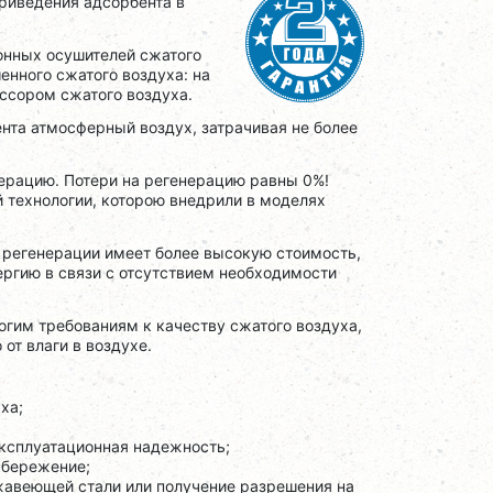
риведения адсорбента в
онных осушителей сжатого
енного сжатого воздуха: на
ссором сжатого воздуха.
нта атмосферный воздух, затрачивая не более
нерацию. Потери на регенерацию равны 0%!
 технологии, которою внедрили в моделях
й регенерации имеет более высокую стоимость,
ергию в связи с отсутствием необходимости
им требованиям к качеству сжатого воздуха,
от влаги в воздухе.
ха;
ксплуатационная надежность;
сбережение;
жавеющей стали или получение разрешения на