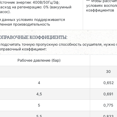
** чтобы рассчи
сточник энергии: 400В/50Гц/3ф;
условиях воспол
асход на регенерацию: 0% (вакуумный
коэффициентов
асос).
 данных условиях поддерживается
ленная производительность
ОПРАВОЧНЫЕ КОЭФФИЦИЕНТЫ:
 подсчитать точную пропускную способность осушителя, нужно 
оправочный коэффициент:
Рабочее давление (бар)
30
4
0,652
4,5
0,691
5
0,775
5,5
0,833