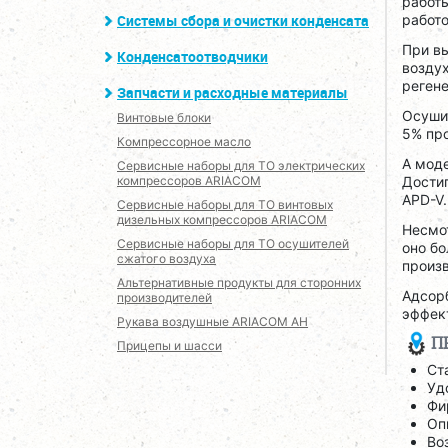
работ
Системы сбора и очистки конденсата
работо
При в
Конденсатоотводчики
воздух
реген
Запчасти и расходные материалы
Осушит
Винтовые блоки
5% пр
Компрессорное масло
А моде
Сервисные наборы для ТО электрических
компрессоров ARIACOM
Достиг
APD-V.
Сервисные наборы для ТО винтовых
дизельных компрессоров ARIACOM
Несмот
Сервисные наборы для ТО осушителей
оно бо
сжатого воздуха
произв
Альтернативные продукты для сторонних
Адсор
производителей
эффект
Рукава воздушные ARIACOM AH
П
Прицепы и шасси
Ст
Уд
Фи
Оп
Во