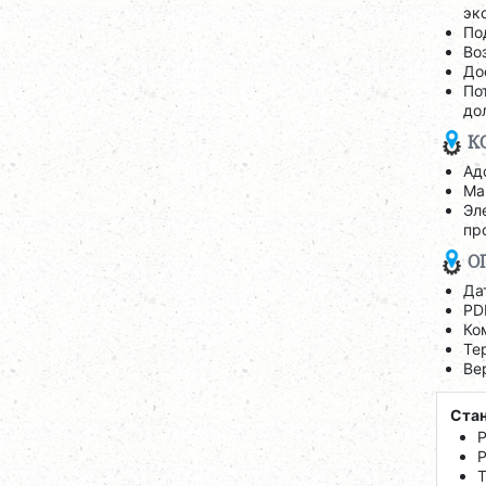
эк
По
Во
До
По
до
К
Ад
Ма
Эл
пр
О
Да
PD
Ко
Те
Ве
Стан
Р
Р
Т