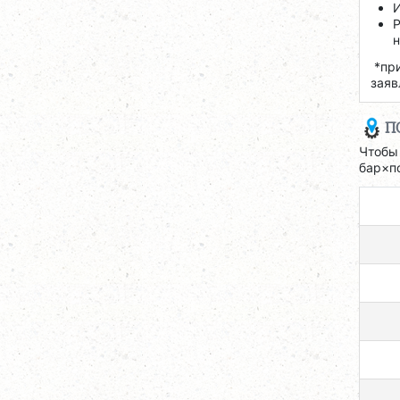
И
Р
н
*при
заяв
П
Чтобы
бар×п