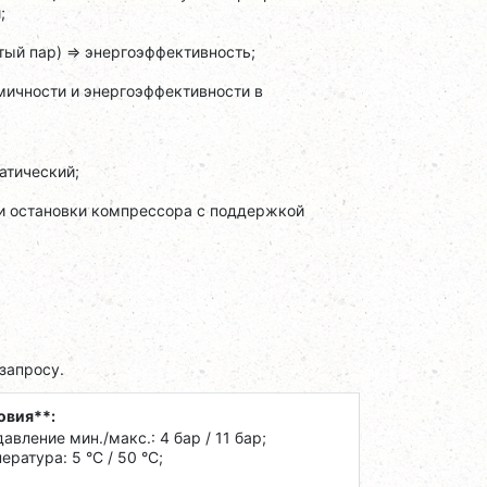
;
ый пар) => энергоэффективность;
омичности и энергоэффективности в
атический;
 и остановки компрессора c поддержкой
запросу.
овия**:
авление мин./макс.: 4 бар / 11 бар;
ратура: 5 °C / 50 °C;