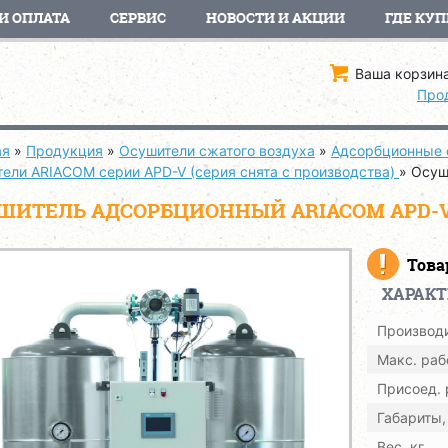
И ОПЛАТА
СЕРВИС
НОВОСТИ И АКЦИИ
ГДЕ КУП
Ваша корзина
Про
ая
»
Продукция
»
Осушители сжатого воздуха
»
Адсорбционные 
тели ARIACOM серии APD-V (серия снята с производства)
»
Осуш
ШИТЕЛЬ АДСОРБЦИОННЫЙ ARIACOM APD-V
Това
ХАРАК
Производи
Макс. раб
Присоед.
Габариты,
Вес, кг