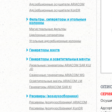
Адсорбционные осушители ARIACOM
Адсорбционные осушители KonDR
Фильтры, сепараторы и угольные
колонны
Магистральные фильтры
Циклонные сепараторы
Угольные адсорбционные колонны
Генераторы азота
Генераторы и осветительные мачты
Дизельные генераторы ARIACOM SAR KU/
JD
Сварочные генераторы ARIACOM WG
Осветительные мачты ARIACOM LM
ОПИ
Генераторы ARIACOM SAR KI
СЕРИЯ
Ресиверы (воздухосборники)
Осуши
Ресиверы (воздухосборники) ARIACOM
Адсор
Ресиверы (воздухосборники) KonDR