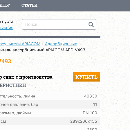
ИТЬ?
СТАТЬИ
 пуста
дукция
осушители ARIACOM
»
Адсорбционные
итель адсорбционный ARIACOM APD-V493
493
КУПИТЬ
р снят с производства
ТЕРИСТИКИ
тельность, л/мин
49330
очее давление, бар
11
 размер, дюймы
DN 100
 см
289х206х155
2390