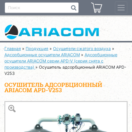
Главная
»
Продукция
»
Осушители сжатого воздуха
»
Адсорбционные осушители ARIACOM
»
Адсорбционные
осушители ARIACOM серии APD-V (серия снята с
производства)
»
Осушитель адсорбционный ARIACOM APD-
V253
ОСУШИТЕЛЬ АДСОРБЦИОННЫЙ
ARIACOM APD-V253