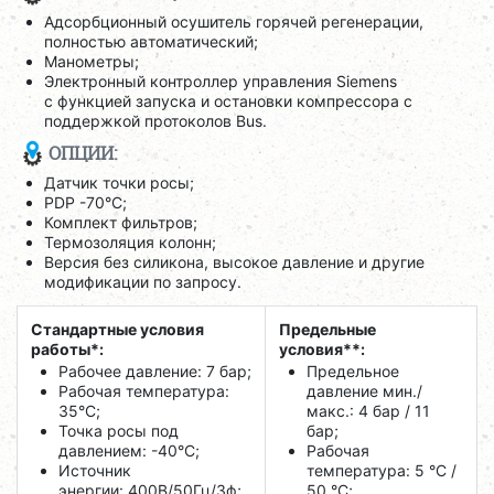
Адсорбционный осушитель горячей регенерации,
полностью автоматический;
Манометры;
Электронный контроллер управления Siemens
с функцией запуска и остановки компрессора c
поддержкой протоколов Bus.
ОПЦИИ:
Датчик точки росы;
PDP -70°C;
Комплект фильтров;
Термозоляция колонн;
Версия без силикона, высокое давление и другие
модификации по запросу.
Стандартные условия
Предельные
работы*:
условия**:
Рабочее давление: 7 бар;
Предельное
Рабочая температура:
давление мин./
35°C;
макс.: 4 бар / 11
Точка росы под
бар;
давлением: -40°C;
Рабочая
Источник
температура: 5 °C /
энергии: 400В/50Гц/3ф;
50 °C;