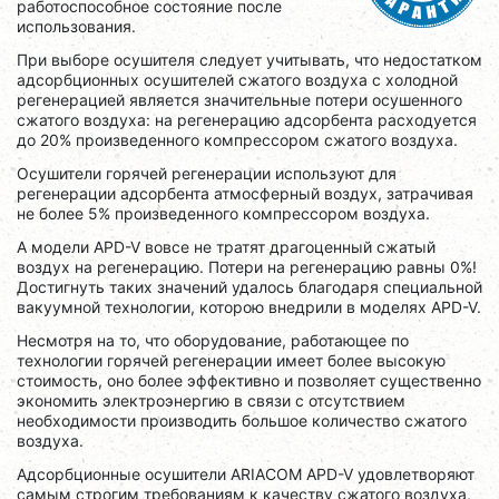
работоспособное состояние после
использования.
При выборе осушителя следует учитывать, что недостатком
адсорбционных осушителей сжатого воздуха с холодной
регенерацией является значительные потери осушенного
сжатого воздуха: на регенерацию адсорбента расходуется
до 20% произведенного компрессором сжатого воздуха.
Осушители горячей регенерации используют для
регенерации адсорбента атмосферный воздух, затрачивая
не более 5% произведенного компрессором воздуха.
А модели APD-V вовсе не тратят драгоценный сжатый
воздух на регенерацию. Потери на регенерацию равны 0%!
Достигнуть таких значений удалось благодаря специальной
вакуумной технологии, которою внедрили в моделях APD-V.
Несмотря на то, что оборудование, работающее по
технологии горячей регенерации имеет более высокую
стоимость, оно более эффективно и позволяет существенно
экономить электроэнергию в связи с отсутствием
необходимости производить большое количество сжатого
воздуха.
Адсорбционные осушители ARIACOM APD-V удовлетворяют
самым строгим требованиям к качеству сжатого воздуха,