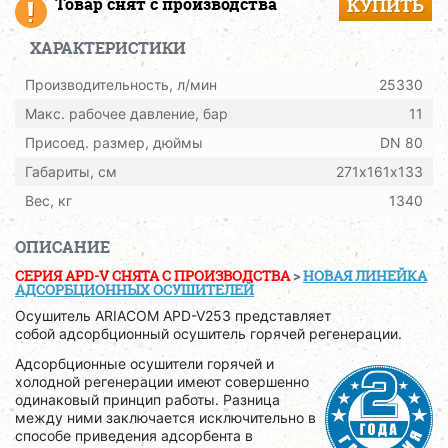
Товар снят с производства
КУПИТЬ
ХАРАКТЕРИСТИКИ
Производительность, л/мин
25330
Макс. рабочее давление, бар
11
Присоед. размер, дюймы
DN 80
Габариты, см
271х161х133
Вес, кг
1340
ОПИСАНИЕ
СЕРИЯ APD-V CНЯТА С ПРОИЗВОДСТВА
>
НОВАЯ ЛИНЕЙКА
АДСОРБЦИОННЫХ ОСУШИТЕЛЕЙ
Осушитель ARIACOM APD-V253 представляет
собой адсорбционный осушитель горячей регенерации.
Адсорбционные осушители горячей и
холодной регенерации имеют совершенно
одинаковый принцип работы. Разница
между ними заключается исключительно в
способе приведения адсорбента в