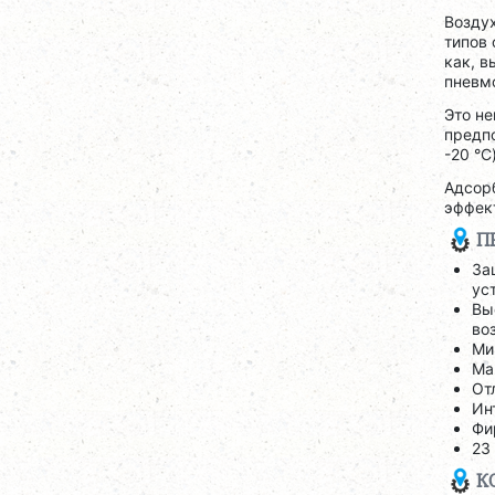
Возду
типов 
как, в
пневм
Это не
предпо
-20 °C
Адсор
эффект
П
За
ус
Вы
во
Ми
Ма
От
Ин
Фи
23
К