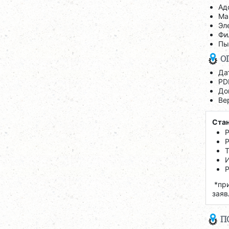
Ад
Ма
Эл
Фи
Пы
О
Да
PD
До
Ве
Стан
Р
Р
Т
И
Р
*при
заяв
П