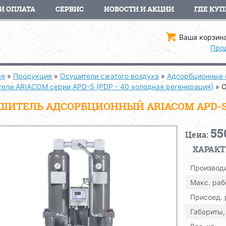
И ОПЛАТА
СЕРВИС
НОВОСТИ И АКЦИИ
ГДЕ КУП
Ваша корзина
Про
ая
»
Продукция
»
Осушители сжатого воздуха
»
Адсорбционные 
тели ARIACOM серии APD-S (PDP - 40 холодная регенерация)
»
О
ШИТЕЛЬ АДСОРБЦИОННЫЙ ARIACOM APD-S
55
Цена:
ХАРАК
Производи
Макс. раб
Присоед.
Габариты,