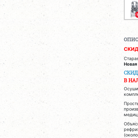
ОПИ
СКИД
Стара
Новая 
СКИД
В НА
Осуши
компле
Прост
произ
медиц
Объясн
рефри
(около