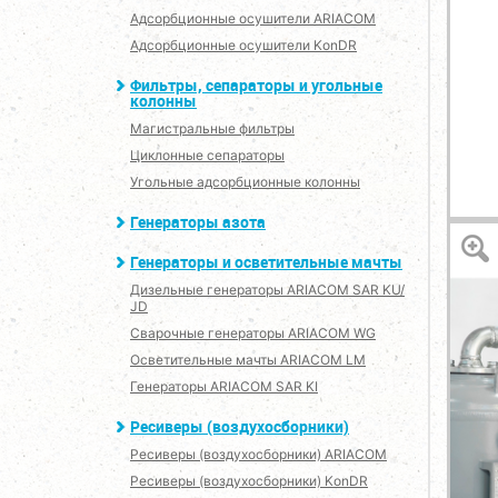
Адсорбционные осушители ARIACOM
Адсорбционные осушители KonDR
Фильтры, сепараторы и угольные
колонны
Магистральные фильтры
Циклонные сепараторы
Угольные адсорбционные колонны
Генераторы азота
Генераторы и осветительные мачты
Дизельные генераторы ARIACOM SAR KU/
JD
Сварочные генераторы ARIACOM WG
Осветительные мачты ARIACOM LM
Генераторы ARIACOM SAR KI
Ресиверы (воздухосборники)
Ресиверы (воздухосборники) ARIACOM
Ресиверы (воздухосборники) KonDR