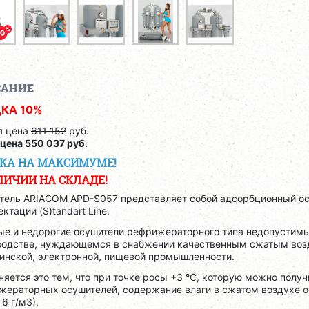
САНИЕ
КА 10%
я цена
611 152
руб.
цена 550 037 руб.
КА НА МАКСИМУМЕ!
ЛИЧИИ НА СКЛАДЕ!
тель ARIACOM APD-S057 представляет собой адсорбционный ос
ктации (S)tandart Line.
ые и недорогие осушители рефрижераторного типа недопустим
водстве, нуждающемся в снабжении качественным сжатым возд
инской, электронной, пищевой промышленности.
яется это тем, что при точке росы +3 °C, которую можно полу
жераторных осушителей, содержание влаги в сжатом воздухе о
 6 г/м3).