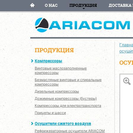
О НАС
ПРОДУКЦИЯ
ДОСТАВКА 
Главн
ПРОДУКЦИЯ
осуши
Компрессоры
ОСУ
Винтовые маслозаполненные
компрессоры
Безмасляные винтовые и спиральные
компрессоры
Дизельные компрессоры
Дожимные компрессоры (бустеры)
Компрессоры для электротранспорта
Прицепы и шасси
Осушители сжатого воздуха
Рефрижераторные осушители ARIACOM