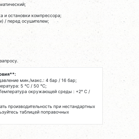
матический;
а и остановки компрессора;
) / перед осушителем;
запросу.
овия**:
авление мин./макс.: 4 бар / 16 бар;
ратура: 5 °C / 50 °C;
 Температура окружающей среды : +2° С /
тать производительность при нестандартных
ьзуйтесь таблицей поправочных