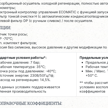
сорбционный осушитель холодной регенерации, полностью авто
нометры;
ектронный контроллер управления ECOMATIC с функцией запуск
льтр тонкой очистки H (с автоматическим конденсатоотводчиком
левой фильтр DP (с ручным сливом) / после осушителя.
ПЦИИ:
тчик точки росы;
P -70°C;
п. комплект фильтров;
рсия без силикона, высокое давление и другие модификации по 
дартные условия работы*:
Предельные усл
абочее давление: 7 бар;
Предельное д
абочая температура: 35°C;
Рабочая темпе
очка росы под давлением: -40°C;
Мин. / Макс.
сточник энергии: 230В/50Гц/1ф;
+50° C.
асход на регенерацию: 14,5%.
** чтобы рассчи
 данных условиях поддерживается
условиях воспол
ленная производительность
коэффициентов
ОПРАВОЧНЫЕ КОЭФФИЦИЕНТЫ: