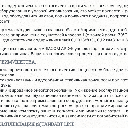
х с содержанием такого количества влаги часто является недо
оборудования и условий использования, это может привести к
ывод оборудования из стоя, порча конечного продукта, коррозия
осети.
приемлемо для вышеназванных областей применения, где требо
лагают применение осушителей классов 1 (с точкой росы -70°C),
), где остаточное содержание влаги 0,0028г/м3 , 0,12 г/м3 и 0,8
бционные осушители ARIACOM APD-S удовлетворяют самым стро
ивно защищая Ваши технологические процессы и производство 
РЕИМУЩЕСТВА:
щита производства и технологических процессов => более дли
тановок;
сококачественный адсорбент => стабильная точка росы при пос
здуха;
нимизированное энергопотребление => снижение эксплуатацион
ксимальная эксплуатационная надежность => защита от сбоев и
личное качество промышленного оборудования => длительные ц
теллектуальная система контроля => простое программирование
рменные комплектующие => легкость и минимальные затраты н
 значения производительности, в зависимости от потребностей п
ОМПЛЕКТАЦИЯ (S)TANDART LINE: