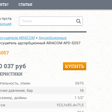
ИТЬ?
СТАТЬИ
 пуста
дукция
осушители ARIACOM
»
Адсорбционные
сушитель адсорбционный ARIACOM APD-S057
057
0 037 руб
КУПИТЬ
ТЕРИСТИКИ
тельность, л/мин
5670
очее давление, бар
16
 размер, дюймы
1 1/2”
 см
153,1х95,4х71,5