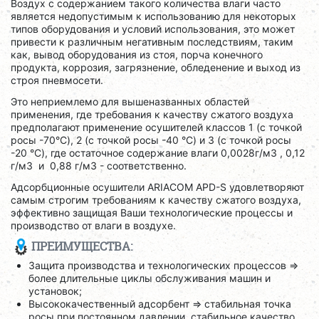
Воздух с содержанием такого количества влаги часто
является недопустимым к использованию для некоторых
типов оборудования и условий использования, это может
привести к различным негативным последствиям, таким
как, вывод оборудования из стоя, порча конечного
продукта, коррозия, загрязнение, обледенение и выход из
строя пневмосети.
Это неприемлемо для вышеназванных областей
применения, где требования к качеству сжатого воздуха
предполагают применение осушителей классов 1 (с точкой
росы -70°C), 2 (с точкой росы -40 °C) и 3 (с точкой росы
-20 °C), где остаточное содержание влаги 0,0028г/м3 , 0,12
г/м3 и 0,88 г/м3 - соответственно.
Адсорбционные осушители ARIACOM APD-S удовлетворяют
самым строгим требованиям к качеству сжатого воздуха,
эффективно защищая Ваши технологические процессы и
производство от влаги в воздухе.
ПРЕИМУЩЕСТВА:
Защита производства и технологических процессов =>
более длительные циклы обслуживания машин и
установок;
Высококачественный адсорбент => стабильная точка
росы при постоянном давлении, стабильное качество