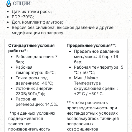
ОПЦИИ:
Датчик точки росы;
PDP -70°C;
Доп. комплект фильтров;
Версия без силикона, высокое давление и другие
модификации по запросу.
Стандартные условия
Предельные условия**:
работы*:
Предельное давление
Рабочее давление: 7
мин./макс.: 4 бар / 16
бар;
бар;
Рабочая
Рабочая температура: 5
температура: 35°C;
°C / 50 °C;
Точка росы под
Мин. / Макс.
давлением: -40°C;
Температура
Источник энергии:
окружающей среды :
230В/50Гц/1ф;
+2° С / +50° C.
Расход на
** чтобы рассчитать
регенерацию: 14,5%.
производительность при
*при данных условиях
нестандартных условиях
поддерживается
воспользуйтесь таблицей
заявленная
поправочных
производительность
коэффициентов