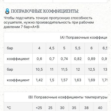
ПОПРАВОЧНЫЕ КОЭФФИЦИЕНТЫ:
Чтобы подсчитать точную пропускную способность
осушителя, нужно производительность при рабочем
давлении 7 бар×A×B:
(А) Поправочные коэффициен
бар
4
4,5
5
5,5
6
6,5
коэффициент
0,6
0,7
0,74
0,82
0,89
0,97
бар
10,5
11
11,5
12
12,5
13
коэффициент
1,42
1,5
1,57
1,63
1,69
1,75
(B) Поправочные коэффициенты температуры н
°C
<25
25
30
35
38
40