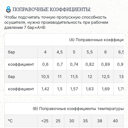
ПОПРАВОЧНЫЕ КОЭФФИЦИЕНТЫ:
Чтобы подсчитать точную пропускную способность
осушителя, нужно производительность при рабочем
давлении 7 бар×A×B:
(А) Поправочные коэффициен
бар
4
4,5
5
5,5
6
6,5
коэффициент
0,6
0,7
0,74
0,82
0,89
0,97
бар
10,5
11
11,5
12
12,5
13
коэффициент
1,42
1,5
1,57
1,63
1,69
1,75
(B) Поправочные коэффициенты температуры н
°C
<25
25
30
35
38
40