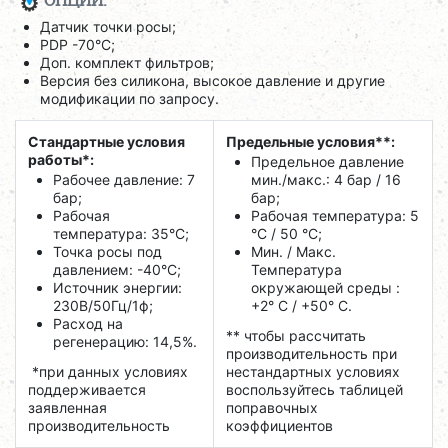
ОПЦИИ:
Датчик точки росы;
PDP -70°C;
Доп. комплект фильтров;
Версия без силикона, высокое давление и другие
модификации по запросу.
Стандартные условия
Предельные условия**:
работы*:
Предельное давление
Рабочее давление: 7
мин./макс.: 4 бар / 16
бар;
бар;
Рабочая
Рабочая температура: 5
температура: 35°C;
°C / 50 °C;
Точка росы под
Мин. / Макс.
давлением: -40°C;
Температура
Источник энергии:
окружающей среды :
230В/50Гц/1ф;
+2° С / +50° C.
Расход на
** чтобы рассчитать
регенерацию: 14,5%.
производительность при
*при данных условиях
нестандартных условиях
поддерживается
воспользуйтесь таблицей
заявленная
поправочных
производительность
коэффициентов