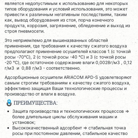
является недопустимым к использованию для некоторых
типов оборудования и условий использования, это может
привести к различным негативным последствиям, таким
как, вывод оборудования из стоя, порча конечного
продукта, коррозия, загрязнение, обледенение и выход из
строя пневмосети.
Это неприемлемо для вышеназванных областей
применения, где требования к качеству сжатого воздуха
предполагают применение осушителей классов 1 (с точкой
росы -70°C), 2 (с точкой росы -40 °C) и 3 (с точкой росы
-20 °C), где остаточное содержание влаги 0,0028г/м3 , 0,12
г/м3 и 0,88 г/м3 - соответственно.
Адсорбционные осушители ARIACOM APD-S удовлетворяют
самым строгим требованиям к качеству сжатого воздуха,
эффективно защищая Ваши технологические процессы и
производство от влаги в воздухе.
ПРЕИМУЩЕСТВА:
Защита производства и технологических процессов =>
более длительные циклы обслуживания машин и
установок;
Высококачественный адсорбент => стабильная точка
росы при постоянном давлении, стабильное качество