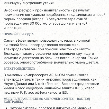
минимуму внутренние утечки.
Высокий ресурс и производительность - результат
применения оптимально подобранных подшипников и новой
формы профиля ротора. В результате гарантия от
производителя 30 000 моточасов до капитальной
инспекции.
ПРЯМОЙ ПРИВОД 1:1
Самая эффективная приводная система, в которой
винтовой блок непосредственно сопряжен с
электродвигателем при помощи эластичной муфты.
Благодаря такому решению при передаче крутящего
момента с двигателя на блок нет потерь энергии. Таким
образом, энергопотребление значительно уменьшается.
ЭЛЕКТРОДВИГАТЕЛЬ
В винтовых компрессорах ARIACOM применяются
электродвигатели таких мировых производителей, как
Hoyer (Дания) или Nidek (Япония). Все электродвигатели
имеют класс общепромышленной защиты IP55, класс
изоляции F. Класс эффективности IE3.
МОДУЛЬ УПРАВЛЕНИЯ
MS
AIR
POWER
CONTROL
- ВСЕ ПОД
КОНТРОЛЕМ
Четкий дисплей, простое и интуитивное меню на