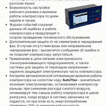
русском языке
Возможность настройки
рабочего режима и времени
работы компрессора по дням
недели и часам.
Журнал событий сохранит
данные об ошибках в работе
компрессора и предупредит о
скором проведении технического обслуживания.
Дополнительная защита от не симметрии и чередования
фаз. В случае отсутствии фазы или неправильном
чередовании фаз - высветится сообщение об ошибке и
не позволит компрессору запуститься.
Применение в цепи питания электрического
токоограничивающего предохранителя, а также
системы для защиты от перепадов напряжения –
надежно защищают электрическую часть компрессора.
Алгоритм автоматической оптимизации времени работы
компрессора на холостом ходу
AutoTlse
– значительно
экономит электроэнергию, останавливая компрессор
раньше, при снижении расхода сжатого воздуха,
оптимизируя тем самым работу компрессора в цикле
разгрузка, когда воздух в систему заказчика не
подается, но при этом есть энергопотребление
(примерно 20% от номинальной мощности