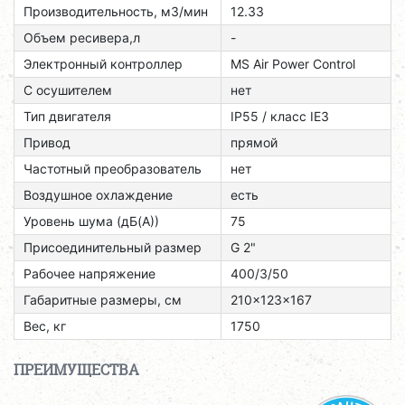
Производительность, м3/мин
12.33
Объем ресивера,л
-
Электронный контроллер
MS Air Power Control
С осушителем
нет
Тип двигателя
ІР55 / класс ІЕЗ
Привод
прямой
Частотный преобразователь
нет
Воздушное охлаждение
есть
Уровень шума (дБ(А))
75
Присоединительный размер
G 2"
Рабочее напряжение
400/3/50
Габаритные размеры, см
210x123x167
Вес, кг
1750
ПРЕИМУЩЕСТВА