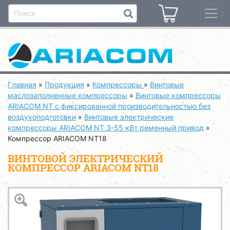
Главная
»
Продукция
»
Компрессоры
»
Винтовые
маслозаполненные компрессоры
»
Винтовые компрессоры
ARIACOM NT с фиксированной производительностью без
воздухоподготовки
»
Винтовые электрические
компрессоры ARIACOM NT 3-55 кВт ременный привод
»
Компрессор ARIACOM NT18
ВИНТОВОЙ ЭЛЕКТРИЧЕСКИЙ
КОМПРЕССОР ARIACOM NT18