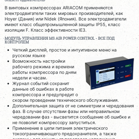
В винтовых компрессорах ARIACOM применяются
электродвигатели таких мировых производителей, как
Hoyer (Дания) или Nidek (Япония). Все электродвигатели
имеют класс общепромышленной защиты IP55, класс
изоляции F. Класс эффективности IE3.
МОДУЛЬ УПРАВЛЕНИЯ
MS
AIR
POWER
CONTROL
- ВСЕ ПОД
КОНТРОЛЕМ
Четкий дисплей, простое и интуитивное меню на
русском языке
Возможность настройки
рабочего режима и времени
работы компрессора по дням
недели и часам.
Журнал событий сохранит
данные об ошибках в работе
компрессора и предупредит о
скором проведении технического обслуживания.
Дополнительная защита от не симметрии и чередования
фаз. В случае отсутствии фазы или неправильном
чередовании фаз - высветится сообщение об ошибке и
не позволит компрессору запуститься.
Применение в цепи питания электрического
токоограничивающего предохранителя, а также