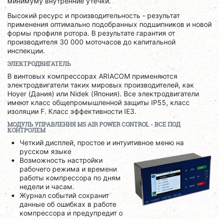
минимуму внутренние утечки.
Высокий ресурс и производительность - результат
применения оптимально подобранных подшипников и новой
формы профиля ротора. В результате гарантия от
производителя 30 000 моточасов до капитальной
инспекции.
ЭЛЕКТРОДВИГАТЕЛЬ
В винтовых компрессорах ARIACOM применяются
электродвигатели таких мировых производителей, как
Hoyer (Дания) или Nidek (Япония). Все электродвигатели
имеют класс общепромышленной защиты IP55, класс
изоляции F. Класс эффективности IE3.
МОДУЛЬ УПРАВЛЕНИЯ
MS
AIR
POWER
CONTROL
- ВСЕ ПОД
КОНТРОЛЕМ
Четкий дисплей, простое и интуитивное меню на
русском языке
Возможность настройки
рабочего режима и времени
работы компрессора по дням
недели и часам.
Журнал событий сохранит
данные об ошибках в работе
компрессора и предупредит о