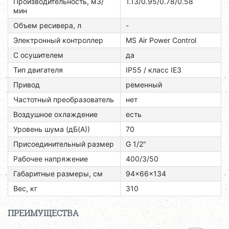
Производительность, м3/
1.13/0.95/0.78/0.58
мин
Объем ресивера, л
-
Электронный контроллер
MS Air Power Control
С осушителем
да
Тип двигателя
ІР55 / класс ІЕЗ
Привод
ременный
Частотный преобразователь
нет
Воздушное охлаждение
есть
Уровень шума (дБ(А))
70
Присоединительный размер
G 1/2"
Рабочее напряжение
400/3/50
Габаритные размеры, см
94x66x134
Вес, кг
310
ПРЕИМУЩЕСТВА