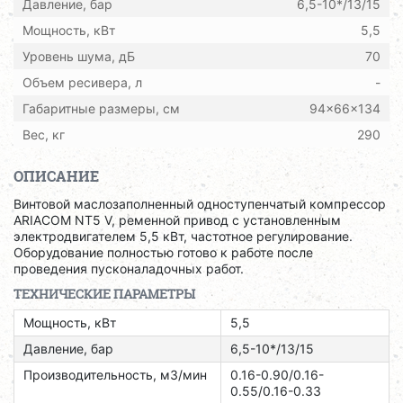
Давление, бар
6,5-10*/13/15
Мощность, кВт
5,5
Уровень шума, дБ
70
Объем ресивера, л
-
Габаритные размеры, см
94x66x134
Вес, кг
290
ОПИСАНИЕ
Винтовой маслозаполненный одноступенчатый компрессор
ARIACOM NT5 V, ременной привод с установленным
электродвигателем 5,5 кВт, частотное регулирование.
Оборудование полностью готово к работе после
проведения пусконаладочных работ.
ТЕХНИЧЕСКИЕ ПАРАМЕТРЫ
Мощность, кВт
5,5
Давление, бар
6,5-10*/13/15
Производительность, м3/мин
0.16-0.90/0.16-
0.55/0.16-0.33