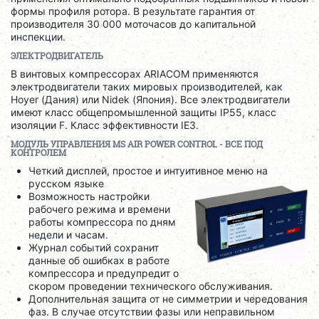
формы профиля ротора. В результате гарантия от
производителя 30 000 моточасов до капитальной
инспекции.
ЭЛЕКТРОДВИГАТЕЛЬ
В винтовых компрессорах ARIACOM применяются
электродвигатели таких мировых производителей, как
Hoyer (Дания) или Nidek (Япония). Все электродвигатели
имеют класс общепромышленной защиты IP55, класс
изоляции F. Класс эффективности IE3.
МОДУЛЬ УПРАВЛЕНИЯ
MS
AIR
POWER
CONTROL
- ВСЕ ПОД
КОНТРОЛЕМ
Четкий дисплей, простое и интуитивное меню на
русском языке
Возможность настройки
рабочего режима и времени
работы компрессора по дням
недели и часам.
Журнал событий сохранит
данные об ошибках в работе
компрессора и предупредит о
скором проведении технического обслуживания.
Дополнительная защита от не симметрии и чередования
фаз. В случае отсутствии фазы или неправильном