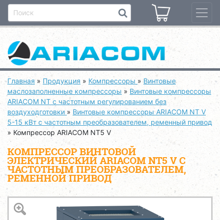
Главная
»
Продукция
»
Компрессоры
»
Винтовые
маслозаполненные компрессоры
»
Винтовые компрессоры
ARIACOM NT с частотным регулированием без
воздуходготовки
»
Винтовые компрессоры ARIACOM NT V
5-15 кВт с частотным преобразователем, ременный привод
»
Компрессор ARIACOM NT5 V
КОМПРЕССОР ВИНТОВОЙ
ЭЛЕКТРИЧЕСКИЙ ARIACOM NT5 V С
ЧАСТОТНЫМ ПРЕОБРАЗОВАТЕЛЕМ,
РЕМЕННОЙ ПРИВОД