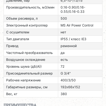
Давление, бар
6,5-10*/13/15
Производительность, м3/мин
0.16-0.90/0.16-
0.55/0.16-0.33
Объем ресивера, л
500
Электронный контроллер
MS Air Power Control
С осушителем
нет
Тип двигателя
ІР55 / класс ІЕЗ
Привод
ременной
Частотный преобразователь
да
Воздушное охлаждение
есть
Уровень шума (дБ(А))
72
Присоединительный размер
G 3/4"
Рабочее напряжение
400/3/50
Габаритные размеры, см
192х66х152
Вес, кг
380
ПРЕИМУЩЕСТВА