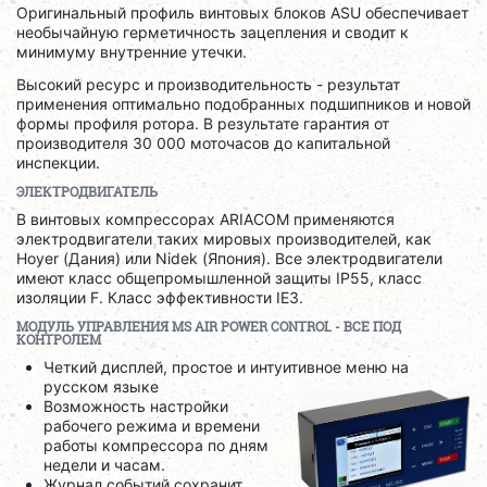
Оригинальный профиль винтовых блоков ASU обеспечивает
необычайную герметичность зацепления и сводит к
минимуму внутренние утечки.
Высокий ресурс и производительность - результат
применения оптимально подобранных подшипников и новой
формы профиля ротора. В результате гарантия от
производителя 30 000 моточасов до капитальной
инспекции.
ЭЛЕКТРОДВИГАТЕЛЬ
В винтовых компрессорах ARIACOM применяются
электродвигатели таких мировых производителей, как
Hoyer (Дания) или Nidek (Япония). Все электродвигатели
имеют класс общепромышленной защиты IP55, класс
изоляции F. Класс эффективности IE3.
МОДУЛЬ УПРАВЛЕНИЯ
MS
AIR
POWER
CONTROL
- ВСЕ ПОД
КОНТРОЛЕМ
Четкий дисплей, простое и интуитивное меню на
русском языке
Возможность настройки
рабочего режима и времени
работы компрессора по дням
недели и часам.
Журнал событий сохранит