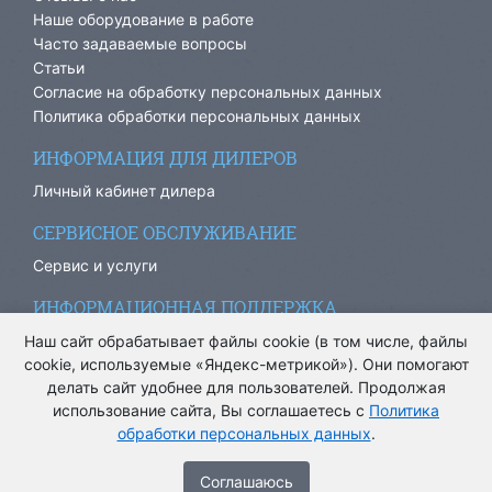
Наше оборудование в работе
Часто задаваемые вопросы
Статьи
Согласие на обработку персональных данных
Политика обработки персональных данных
ИНФОРМАЦИЯ ДЛЯ ДИЛЕРОВ
Личный кабинет дилера
СЕРВИСНОЕ ОБСЛУЖИВАНИЕ
Сервис и услуги
ИНФОРМАЦИОННАЯ ПОДДЕРЖКА
info@ariacom.ru
Наш сайт обрабатывает файлы cookie (в том числе, файлы
cookie, используемые «Яндекс-метрикой»). Они помогают
делать сайт удобнее для пользователей. Продолжая
использование сайта, Вы соглашаетесь с
Политика
обработки персональных данных
.
® Все права защищены. 2013-2026. Информация на сайте
носит информационный характер и не является публичной
Cоглашаюсь
офертой.