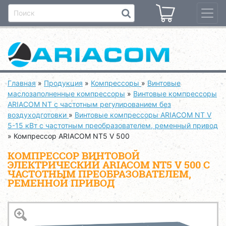
Главная
»
Продукция
»
Компрессоры
»
Винтовые
маслозаполненные компрессоры
»
Винтовые компрессоры
ARIACOM NT с частотным регулированием без
воздуходготовки
»
Винтовые компрессоры ARIACOM NT V
5-15 кВт с частотным преобразователем, ременный привод
»
Компрессор ARIACOM NT5 V 500
КОМПРЕССОР ВИНТОВОЙ
ЭЛЕКТРИЧЕСКИЙ ARIACOM NT5 V 500 С
ЧАСТОТНЫМ ПРЕОБРАЗОВАТЕЛЕМ,
РЕМЕННОЙ ПРИВОД