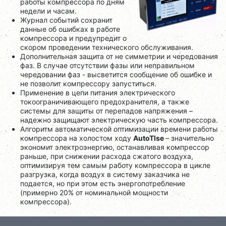
работы компрессора по дням
недели и часам.
Журнал событий сохранит
данные об ошибках в работе
компрессора и предупредит о
скором проведении технического обслуживания.
Дополнительная защита от не симметрии и чередования
фаз. В случае отсутствии фазы или неправильном
чередовании фаз - высветится сообщение об ошибке и
не позволит компрессору запуститься.
Применение в цепи питания электрического
токоограничивающего предохранителя, а также
системы для защиты от перепадов напряжения –
надежно защищают электрическую часть компрессора.
Алгоритм автоматической оптимизации времени работы
компрессора на холостом ходу
AutoTlse
– значительно
экономит электроэнергию, останавливая компрессор
раньше, при снижении расхода сжатого воздуха,
оптимизируя тем самым работу компрессора в цикле
разгрузка, когда воздух в систему заказчика не
подается, но при этом есть энергопотребление
(примерно 20% от номинальной мощности
компрессора).