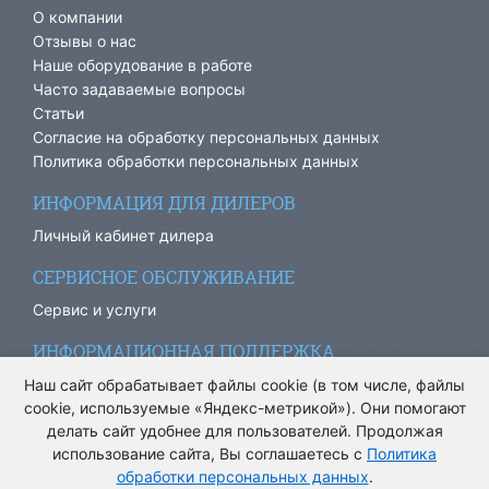
О компании
Отзывы о нас
Наше оборудование в работе
Часто задаваемые вопросы
Статьи
Согласие на обработку персональных данных
Политика обработки персональных данных
ИНФОРМАЦИЯ ДЛЯ ДИЛЕРОВ
Личный кабинет дилера
СЕРВИСНОЕ ОБСЛУЖИВАНИЕ
Сервис и услуги
ИНФОРМАЦИОННАЯ ПОДДЕРЖКА
info@ariacom.ru
Наш сайт обрабатывает файлы cookie (в том числе, файлы
cookie, используемые «Яндекс-метрикой»). Они помогают
делать сайт удобнее для пользователей. Продолжая
использование сайта, Вы соглашаетесь с
Политика
обработки персональных данных
.
® Все права защищены. 2013-2026. Информация на сайте