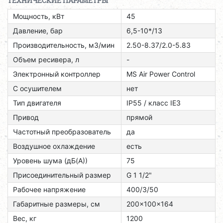
ТЕХНИЧЕСКИЕ ПАРАМЕТРЫ
Мощность, кВт
45
Давление, бар
6,5-10*/13
Производительность, м3/мин
2.50-8.37/2.0-5.83
Объем ресивера, л
-
Электронный контроллер
MS Air Power Control
С осушителем
нет
Тип двигателя
ІР55 / класс ІЕЗ
Привод
прямой
Частотный преобразователь
да
Воздушное охлаждение
есть
Уровень шума (дБ(А))
75
Присоединительный размер
G 1 1/2"
Рабочее напряжение
400/3/50
Габаритные размеры, см
200x100x164
Вес, кг
1200