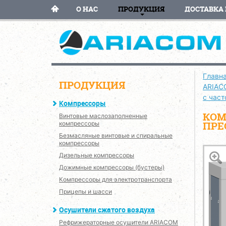
О НАС
ПРОДУКЦИЯ
ДОСТАВКА 
Главн
ПРОДУКЦИЯ
ARIAC
с час
Компрессоры
КОМ
Винтовые маслозаполненные
ПРЕ
компрессоры
Безмасляные винтовые и спиральные
компрессоры
Дизельные компрессоры
Дожимные компрессоры (бустеры)
Компрессоры для электротранспорта
Прицепы и шасси
Осушители сжатого воздуха
Рефрижераторные осушители ARIACOM