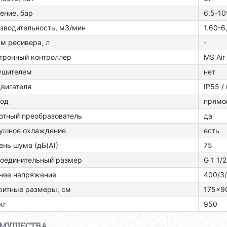
ение, бар
6,5-10
зводительность, м3/мин
1.60-6
м ресивера, л
-
тронный контроллер
MS Air
ушителем
нет
двигателя
ІР55 /
од
прямо
отный преобразователь
да
ушное охлаждение
есть
ень шума (дБ(А))
75
оединительный размер
G 1 1/2
чее напряжение
400/3
ритные размеры, см
175x9
кг
950
ИМУЩЕСТВА