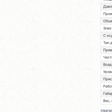
Давл
Прои
Объе
Элек
С ос
Тип 
Прив
Част
Возд
Уров
Прис
Рабо
Габа
Вес, 
ПРЕ