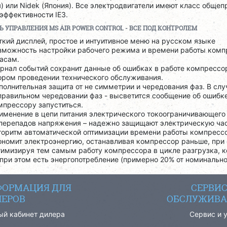
) или Nidek (Япония). Все электродвигатели имеют класс обще
эффективности IE3.
Ь УПРАВЛЕНИЯ
MS
AIR
POWER
CONTROL
- ВСЕ ПОД КОНТРОЛЕМ
ткий дисплей, простое и интуитивное меню на русском языке
зможность настройки рабочего режима и времени работы комп
часам.
рнал событий сохранит данные об ошибках в работе компрессо
ором проведении технического обслуживания.
полнительная защита от не симметрии и чередования фаз. В слу
правильном чередовании фаз - высветится сообщение об ошибке
мпрессору запуститься.
именение в цепи питания электрического токоограничивающего
 перепадов напряжения – надежно защищают электрическую ча
горитм автоматической оптимизации времени работы компресс
ономит электроэнергию, останавливая компрессор раньше, при 
тимизируя тем самым работу компрессора в цикле разгрузка, ко
 при этом есть энергопотребление (примерно 20% от номинальн
ОРМАЦИЯ ДЛЯ
СЕРВИ
ЕРОВ
ОБСЛУЖИВА
ый кабинет дилера
Сервис и 