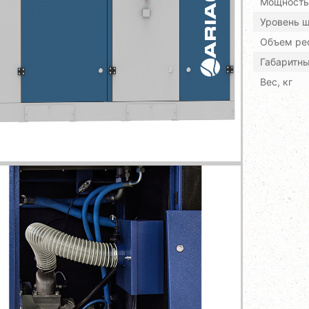
Мощность,
Уровень ш
Объем рес
Габаритн
Вес, кг