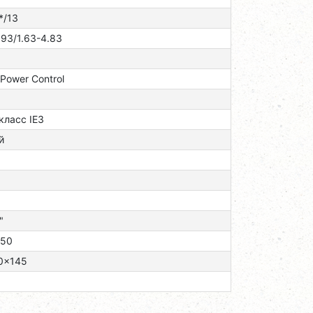
*/13
,93/1.63-4.83
 Power Control
 класс ІЕЗ
й
"
/50
0x145