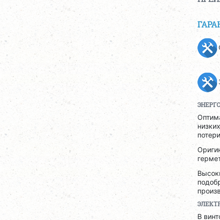
ГАРА
ЭНЕРГ
Оптим
низких
потери
Ориги
гермет
Высоки
подобр
произв
ЭЛЕКТ
В вин