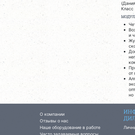
(Дания
Класс 
МОДУЛ
Че
Во
и 
Жу
ск
До
не
ко
Пр
от
Ал
эк
оп
но
ИНФ
О компании
ДИЛ
Отзывы о нас
Наше оборудование в работе
Личн
Часто задаваемые вопросы