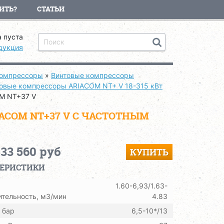
ИТЬ?
СТАТЬИ
 пуста
дукция
компрессоры
»
Винтовые компрессоры
овые компрессоры ARIACOM NT+ V 18-315 кВт
M NT+37 V
COM NT+37 V С ЧАСТОТНЫМ
533 560 руб
КУПИТЬ
ТЕРИСТИКИ
1.60-6,93/1.63-
тельность, м3/мин
4.83
 бар
6,5-10*/13