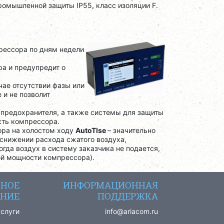
промышленной защиты IP55, класс изоляции F.
рессора по дням недели
ра и предупредит о
чае отсутствии фазы или
 и не позволит
 предохранителя, а также системы для защиты
сть компрессора.
ора на холостом ходу
AutoTlse
– значительно
снижении расхода сжатого воздуха,
гда воздух в систему заказчика не подается,
ой мощности компрессора).
СНОЕ
ИНФОРМАЦИОННАЯ
НИЕ
ПОДДЕРЖКА
услуги
info@ariacom.ru