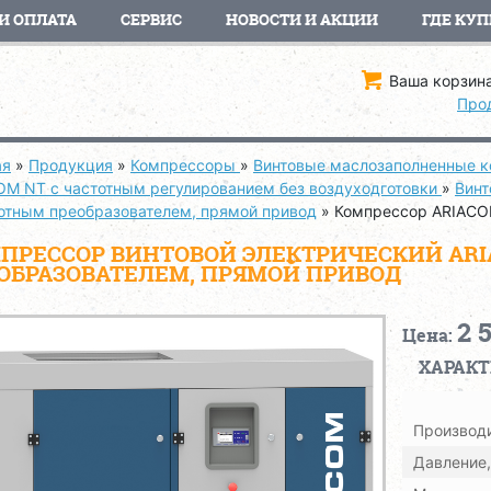
И ОПЛАТА
СЕРВИС
НОВОСТИ И АКЦИИ
ГДЕ КУП
Ваша корзина
Про
ая
»
Продукция
»
Компрессоры
»
Винтовые маслозаполненные 
OM NT с частотным регулированием без воздуходготовки
»
Винт
тотным преобразователем, прямой привод
»
Компрессор ARIACO
ПРЕССОР ВИНТОВОЙ ЭЛЕКТРИЧЕСКИЙ ARIA
ОБРАЗОВАТЕЛЕМ, ПРЯМОЙ ПРИВОД
2 
Цена:
ХАРАК
Производи
Давление,