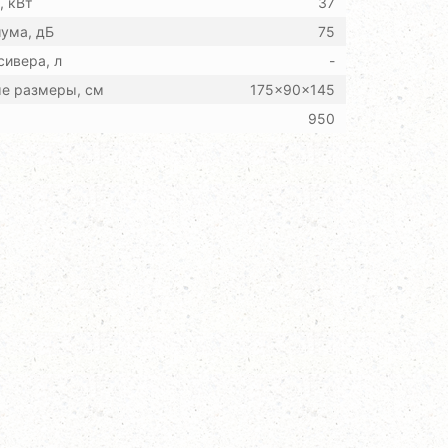
 кВт
37
ума, дБ
75
ивера, л
-
ые размеры, см
175x90x145
950