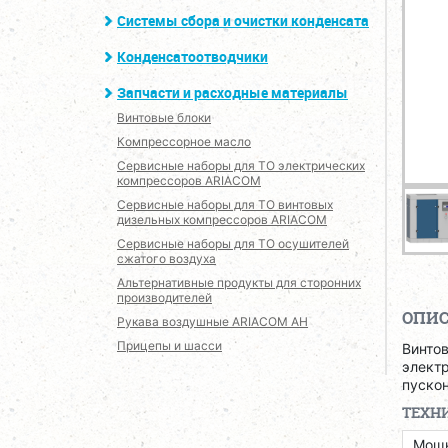
Системы сбора и очистки конденсата
Конденсатоотводчики
Запчасти и расходные материалы
Винтовые блоки
Компрессорное масло
Сервисные наборы для ТО электрических
компрессоров ARIACOM
Сервисные наборы для ТО винтовых
дизельных компрессоров ARIACOM
Сервисные наборы для ТО осушителей
сжатого воздуха
Альтернативные продукты для сторонних
производителей
ОПИ
Рукава воздушные ARIACOM AH
Прицепы и шасси
Винто
электр
пуско
ТЕХН
Мощн