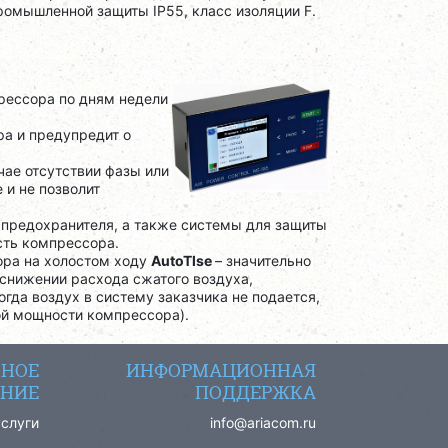
промышленной защиты IP55, класс изоляции F.
рессора по дням недели
ра и предупредит о
чае отсутствии фазы или
 и не позволит
 предохранителя, а также системы для защиты
сть компрессора.
ора на холостом ходу
AutoTlse
– значительно
снижении расхода сжатого воздуха,
гда воздух в систему заказчика не подается,
ой мощности компрессора).
СНОЕ
ИНФОРМАЦИОННАЯ
НИЕ
ПОДДЕРЖКА
услуги
info@ariacom.ru