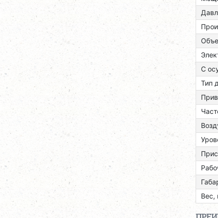
Давл
Прои
Объе
Элек
С ос
Тип 
Прив
Част
Возд
Уров
Прис
Рабо
Габа
Вес, 
ПРЕ