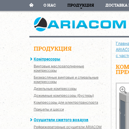
О НАС
ПРОДУКЦИЯ
ДОСТАВКА 
Главн
ПРОДУКЦИЯ
ARIAC
с час
Компрессоры
КОМ
Винтовые маслозаполненные
ПРЕ
компрессоры
Безмасляные винтовые и спиральные
компрессоры
Дизельные компрессоры
Дожимные компрессоры (бустеры)
Компрессоры для электротранспорта
Прицепы и шасси
Осушители сжатого воздуха
Рефрижераторные осушители ARIACOM