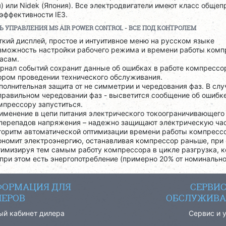
) или Nidek (Япония). Все электродвигатели имеют класс обще
эффективности IE3.
Ь УПРАВЛЕНИЯ
MS
AIR
POWER
CONTROL
- ВСЕ ПОД КОНТРОЛЕМ
ткий дисплей, простое и интуитивное меню на русском языке
зможность настройки рабочего режима и времени работы комп
часам.
рнал событий сохранит данные об ошибках в работе компрессо
ором проведении технического обслуживания.
полнительная защита от не симметрии и чередования фаз. В слу
правильном чередовании фаз - высветится сообщение об ошибке
мпрессору запуститься.
именение в цепи питания электрического токоограничивающего
 перепадов напряжения – надежно защищают электрическую ча
горитм автоматической оптимизации времени работы компресс
ономит электроэнергию, останавливая компрессор раньше, при 
тимизируя тем самым работу компрессора в цикле разгрузка, ко
 при этом есть энергопотребление (примерно 20% от номинальн
ОРМАЦИЯ ДЛЯ
СЕРВИ
ЕРОВ
ОБСЛУЖИВА
ый кабинет дилера
Сервис и 