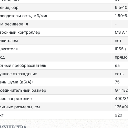
ение, бар
6,5-10
зводительность, м3/мин
1.50-5
м ресивера, л
-
тронный контроллер
MS Air
ушителем
нет
двигателя
ІР55 /
од
прямо
отный преобразователь
да
ушное охлаждение
есть
ень шума (дБ(А))
75
оединительный размер
G 1 1/2
чее напряжение
400/3
ритные размеры, см
175x9
кг
920
ИМУЩЕСТВА