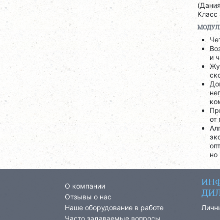
(Дания
Класс 
МОДУЛ
Че
Во
и 
Жу
ск
До
не
ко
Пр
от
Ал
эк
оп
но
ИНФ
О компании
ДИЛ
Отзывы о нас
Наше оборудование в работе
Личн
Часто задаваемые вопросы