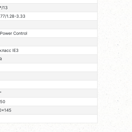
*/13
.77/1.28-3.33
 Power Control
 класс ІЕЗ
й
"
/50
0x145