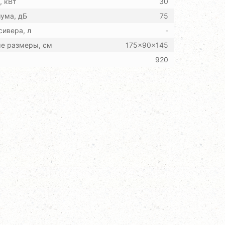
 кВт
30
ума, дБ
75
ивера, л
-
ые размеры, см
175x90x145
920