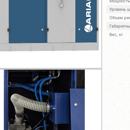
Мощность,
Уровень ш
Объем рес
Габаритн
Вес, кг