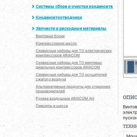
Системы сбора и очистки конденсата
Конденсатоотводчики
Запчасти и расходные материалы
Винтовые блоки
Компрессорное масло
Сервисные наборы для ТО электрических
компрессоров ARIACOM
Сервисные наборы для ТО винтовых
дизельных компрессоров ARIACOM
Сервисные наборы для ТО осушителей
сжатого воздуха
Альтернативные продукты для сторонних
производителей
ОПИ
Рукава воздушные ARIACOM AH
Прицепы и шасси
Винто
электр
пуско
ТЕХН
Мощн