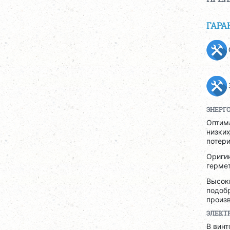
ГАРА
ЭНЕРГ
Оптим
низких
потери
Ориги
гермет
Высоки
подобр
произв
ЭЛЕКТ
В вин