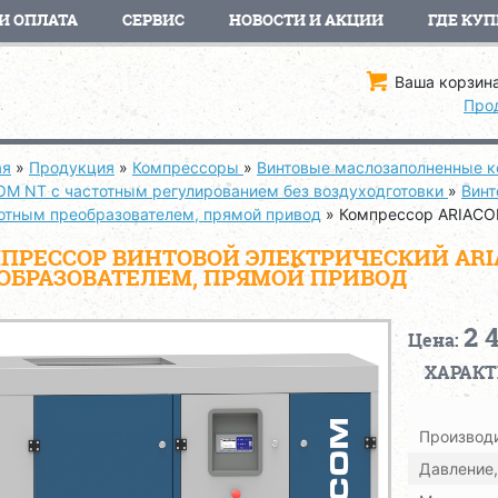
И ОПЛАТА
СЕРВИС
НОВОСТИ И АКЦИИ
ГДЕ КУП
Ваша корзина
Про
ая
»
Продукция
»
Компрессоры
»
Винтовые маслозаполненные 
OM NT с частотным регулированием без воздуходготовки
»
Винт
тотным преобразователем, прямой привод
»
Компрессор ARIACO
ПРЕССОР ВИНТОВОЙ ЭЛЕКТРИЧЕСКИЙ ARIA
ОБРАЗОВАТЕЛЕМ, ПРЯМОЙ ПРИВОД
2 
Цена:
ХАРАК
Производи
Давление,