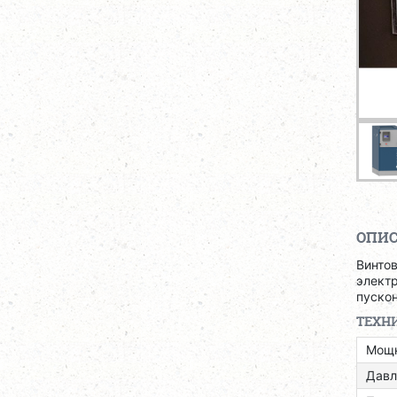
ОПИ
Винто
электр
пуско
ТЕХН
Мощн
Давл