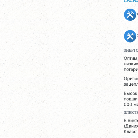
ЭНЕРГ
Оптим
низких
потери
Ориги
зацепл
Высок
подшип
000 мо
ЭЛЕКТ
В вин
(Дания
Класс 