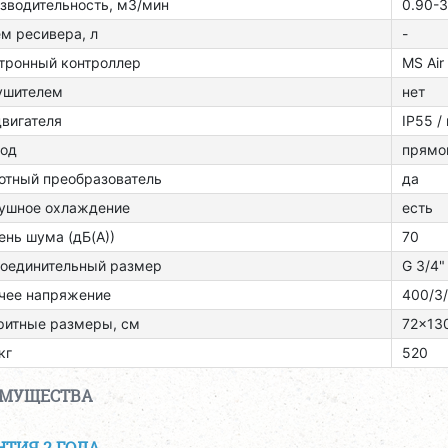
зводительность, м3/мин
0.90-3
м ресивера, л
-
тронный контроллер
MS Air
ушителем
нет
двигателя
ІР55 /
од
прямо
отный преобразователь
да
ушное охлаждение
есть
ень шума (дБ(А))
70
оединительный размер
G 3/4"
чее напряжение
400/3
ритные размеры, см
72x13
кг
520
ИМУЩЕСТВА
НТИЯ 2 ГОДА