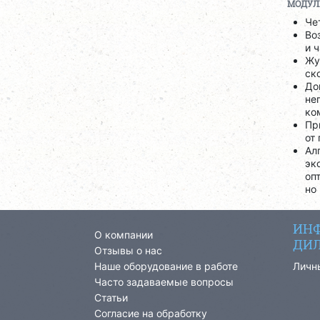
МОДУЛ
Че
Во
и 
Жу
ск
До
не
ко
Пр
от
Ал
эк
оп
но
ИНФ
О компании
ДИЛ
Отзывы о нас
Наше оборудование в работе
Личн
Часто задаваемые вопросы
Статьи
Согласие на обработку