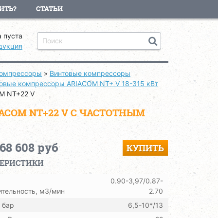
ИТЬ?
СТАТЬИ
 пуста
дукция
компрессоры
»
Винтовые компрессоры
овые компрессоры ARIACOM NT+ V 18-315 кВт
M NT+22 V
COM NT+22 V С ЧАСТОТНЫМ
768 608 руб
КУПИТЬ
ТЕРИСТИКИ
0.90-3,97/0.87-
тельность, м3/мин
2.70
 бар
6,5-10*/13