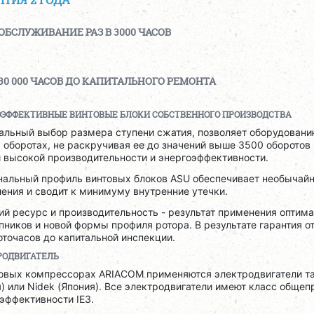
ОБСЛУЖИВАНИЕ РАЗ В 3000 ЧАСОВ
30 000 ЧАСОВ ДО КАПИТАЛЬНОГО РЕМОНТА
ОЭФФЕКТИВНЫЕ ВИНТОВЫЕ БЛОКИ СОБСТВЕННОГО ПРОИЗВОДСТВА
альный выбор размера ступени сжатия, позволяет оборудовани
 оборотах, не раскручивая ее до значений выше 3500 оборотов 
 высокой производительности и энергоэффективности.
нальный профиль винтовых блоков ASU обеспечивает необычай
ения и сводит к минимуму внутренние утечки.
ий ресурс и производительность - результат применения оптим
ников и новой формы профиля ротора. В результате гарантия о
точасов до капитальной инспекции.
РОДВИГАТЕЛЬ
товых компрессорах ARIACOM применяются электродвигатели та
) или Nidek (Япония). Все электродвигатели имеют класс обще
эффективности IE3.