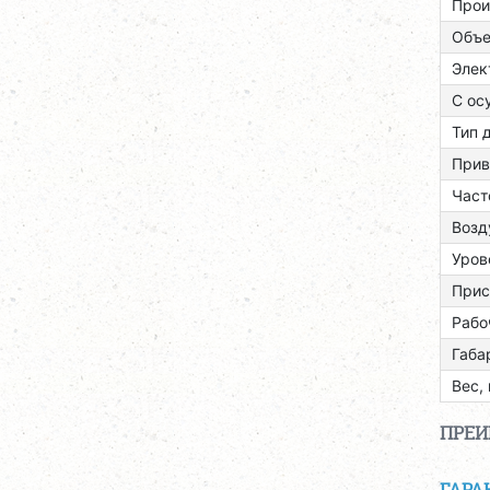
Прои
Объе
Элек
С ос
Тип 
Прив
Част
Возд
Уров
Прис
Рабо
Габа
Вес, 
ПРЕ
ГАРА