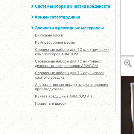
Системы сбора и очистки конденсата
Конденсатоотводчики
Запчасти и расходные материалы
Винтовые блоки
Компрессорное масло
Сервисные наборы для ТО электрических
компрессоров ARIACOM
Сервисные наборы для ТО винтовых
дизельных компрессоров ARIACOM
Сервисные наборы для ТО осушителей
сжатого воздуха
Альтернативные продукты для сторонних
производителей
Рукава воздушные ARIACOM AH
Прицепы и шасси