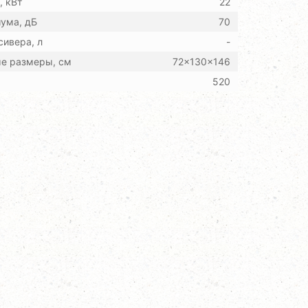
 кВт
22
ума, дБ
70
ивера, л
-
ые размеры, см
72x130x146
520