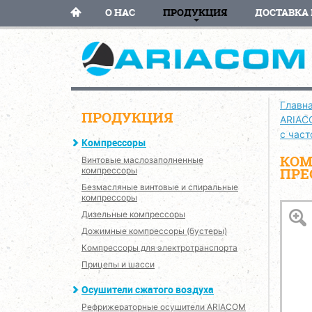
О НАС
ПРОДУКЦИЯ
ДОСТАВКА 
Главн
ПРОДУКЦИЯ
ARIAC
с час
Компрессоры
КОМ
Винтовые маслозаполненные
ПРЕ
компрессоры
Безмасляные винтовые и спиральные
компрессоры
Дизельные компрессоры
Дожимные компрессоры (бустеры)
Компрессоры для электротранспорта
Прицепы и шасси
Осушители сжатого воздуха
Рефрижераторные осушители ARIACOM