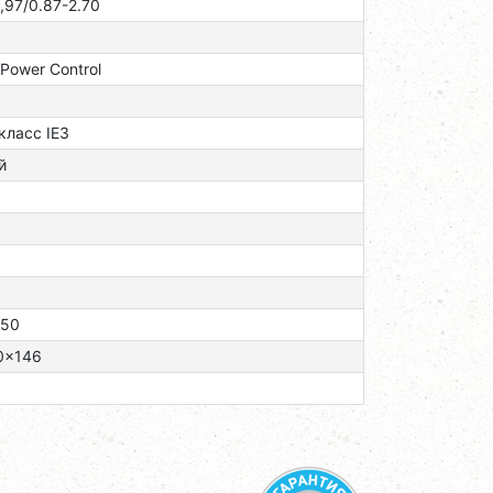
,97/0.87-2.70
 Power Control
 класс ІЕЗ
й
/50
0x146