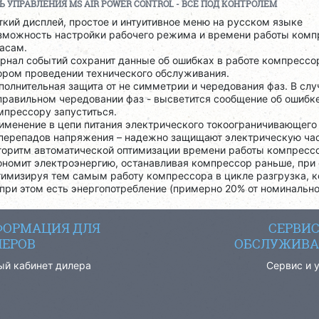
Ь УПРАВЛЕНИЯ
MS
AIR
POWER
CONTROL
- ВСЕ ПОД КОНТРОЛЕМ
ткий дисплей, простое и интуитивное меню на русском языке
зможность настройки рабочего режима и времени работы комп
часам.
рнал событий сохранит данные об ошибках в работе компрессо
ором проведении технического обслуживания.
полнительная защита от не симметрии и чередования фаз. В слу
правильном чередовании фаз - высветится сообщение об ошибке
мпрессору запуститься.
именение в цепи питания электрического токоограничивающего
 перепадов напряжения – надежно защищают электрическую ча
горитм автоматической оптимизации времени работы компресс
ономит электроэнергию, останавливая компрессор раньше, при 
тимизируя тем самым работу компрессора в цикле разгрузка, ко
 при этом есть энергопотребление (примерно 20% от номинальн
ОРМАЦИЯ ДЛЯ
СЕРВИ
ЕРОВ
ОБСЛУЖИВА
ый кабинет дилера
Сервис и 