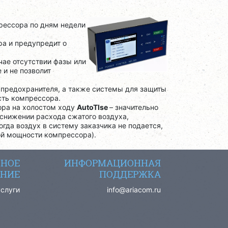
рессора по дням недели
ра и предупредит о
чае отсутствии фазы или
 и не позволит
 предохранителя, а также системы для защиты
сть компрессора.
ора на холостом ходу
AutoTlse
– значительно
снижении расхода сжатого воздуха,
гда воздух в систему заказчика не подается,
ой мощности компрессора).
СНОЕ
ИНФОРМАЦИОННАЯ
НИЕ
ПОДДЕРЖКА
услуги
info@ariacom.ru