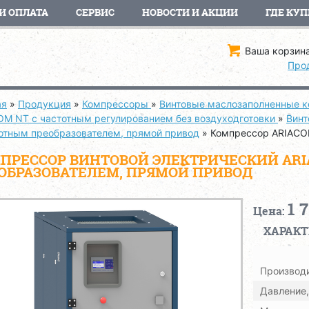
И ОПЛАТА
СЕРВИС
НОВОСТИ И АКЦИИ
ГДЕ КУП
Ваша корзина
Про
ая
»
Продукция
»
Компрессоры
»
Винтовые маслозаполненные 
OM NT с частотным регулированием без воздуходготовки
»
Винт
тотным преобразователем, прямой привод
»
Компрессор ARIACO
ПРЕССОР ВИНТОВОЙ ЭЛЕКТРИЧЕСКИЙ ARIA
ОБРАЗОВАТЕЛЕМ, ПРЯМОЙ ПРИВОД
1 
Цена:
ХАРАК
Производи
Давление,