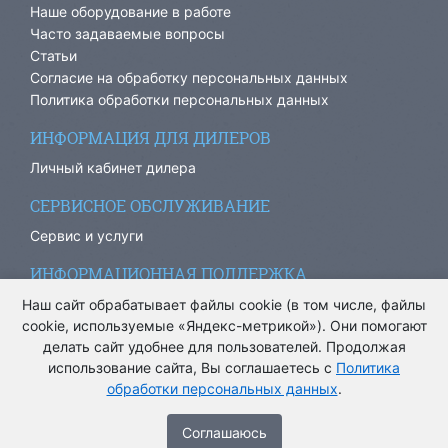
Наше оборудование в работе
Часто задаваемые вопросы
Статьи
Согласие на обработку персональных данных
Политика обработки персональных данных
ИНФОРМАЦИЯ ДЛЯ ДИЛЕРОВ
Личный кабинет дилера
СЕРВИСНОЕ ОБСЛУЖИВАНИЕ
Сервис и услуги
ИНФОРМАЦИОННАЯ ПОДДЕРЖКА
info@ariacom.ru
Наш сайт обрабатывает файлы cookie (в том числе, файлы
cookie, используемые «Яндекс-метрикой»). Они помогают
делать сайт удобнее для пользователей. Продолжая
использование сайта, Вы соглашаетесь с
Политика
обработки персональных данных
.
® Все права защищены. 2013-2026. Информация на сайте
носит информационный характер и не является публичной
Cоглашаюсь
офертой.