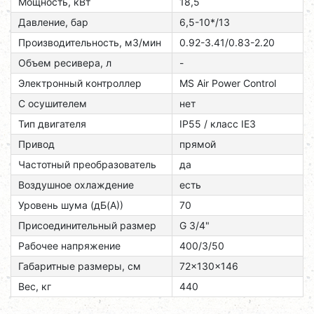
Мощность, кВт
18,5
Давление, бар
6,5-10*/13
Производительность, м3/мин
0.92-3.41/0.83-2.20
Объем ресивера, л
-
Электронный контроллер
MS Air Power Control
С осушителем
нет
Тип двигателя
ІР55 / класс ІЕЗ
Привод
прямой
Частотный преобразователь
да
Воздушное охлаждение
есть
Уровень шума (дБ(А))
70
Присоединительный размер
G 3/4"
Рабочее напряжение
400/3/50
Габаритные размеры, см
72x130x146
Вес, кг
440