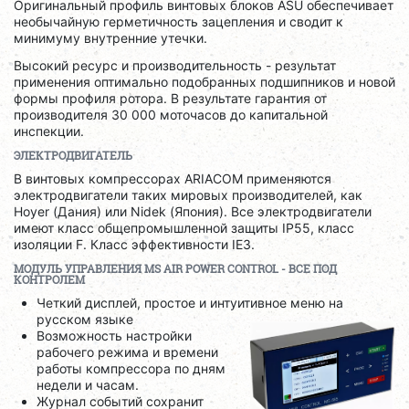
Оригинальный профиль винтовых блоков ASU обеспечивает
необычайную герметичность зацепления и сводит к
минимуму внутренние утечки.
Высокий ресурс и производительность - результат
применения оптимально подобранных подшипников и новой
формы профиля ротора. В результате гарантия от
производителя 30 000 моточасов до капитальной
инспекции.
ЭЛЕКТРОДВИГАТЕЛЬ
В винтовых компрессорах ARIACOM применяются
электродвигатели таких мировых производителей, как
Hoyer (Дания) или Nidek (Япония). Все электродвигатели
имеют класс общепромышленной защиты IP55, класс
изоляции F. Класс эффективности IE3.
МОДУЛЬ УПРАВЛЕНИЯ
MS
AIR
POWER
CONTROL
- ВСЕ ПОД
КОНТРОЛЕМ
Четкий дисплей, простое и интуитивное меню на
русском языке
Возможность настройки
рабочего режима и времени
работы компрессора по дням
недели и часам.
Журнал событий сохранит