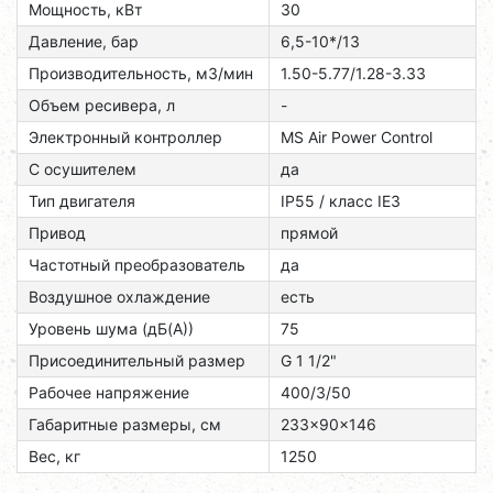
Мощность, кВт
30
Давление, бар
6,5-10*/13
Производительность, м3/мин
1.50-5.77/1.28-3.33
Объем ресивера, л
-
Электронный контроллер
MS Air Power Control
С осушителем
да
Тип двигателя
ІР55 / класс ІЕЗ
Привод
прямой
Частотный преобразователь
да
Воздушное охлаждение
есть
Уровень шума (дБ(А))
75
Присоединительный размер
G 1 1/2"
Рабочее напряжение
400/3/50
Габаритные размеры, см
233x90x146
Вес, кг
1250