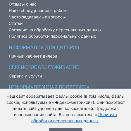
Отзывы о нас
Наше оборудование в работе
Часто задаваемые вопросы
Статьи
Согласие на обработку персональных данных
Политика обработки персональных данных
ИНФОРМАЦИЯ ДЛЯ ДИЛЕРОВ
Личный кабинет дилера
СЕРВИСНОЕ ОБСЛУЖИВАНИЕ
Сервис и услуги
ИНФОРМАЦИОННАЯ ПОДДЕРЖКА
info@ariacom.ru
Наш сайт обрабатывает файлы cookie (в том числе, файлы
cookie, используемые «Яндекс-метрикой»). Они помогают
делать сайт удобнее для пользователей. Продолжая
использование сайта, Вы соглашаетесь с
Политика
обработки персональных данных
.
® Все права защищены. 2013-2026. Информация на сайте
носит информационный характер и не является публичной