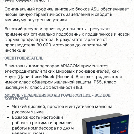
Оригинальный профиль винтовых блоков ASU обеспечивает
необычайную герметичность зацепления и сводит к
минимуму внутренние утечки.
Высокий ресурс и производительность - результат
применения оптимально подобранных подшипников и новой
формы профиля ротора. В результате гарантия от
производителя 30 000 моточасов до капитальной
инспекции.
ЭЛЕКТРОДВИГАТЕЛЬ
В винтовых компрессорах ARIACOM применяются
электродвигатели таких мировых производителей, как
Hoyer (Дания) или Nidek (Япония). Все электродвигатели
имеют класс общепромышленной защиты IP55, класс
изоляции F. Класс эффективности IE3.
МОДУЛЬ УПРАВЛЕНИЯ
MS
AIR
POWER
CONTROL
- ВСЕ ПОД
КОНТРОЛЕМ
Четкий дисплей, простое и интуитивное меню на
русском языке
Возможность настройки
рабочего режима и времени
работы компрессора по дням
недели и часам.