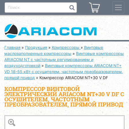
Главная
»
Продукция
»
Компрессоры
»
Винтовые
маслозаполненные компрессоры
»
Винтовые компрессоры
ARIACOM NT с частотным регулированием и
воздуходготовкой
»
Винтовые компрессоры ARIACOM NT+
VD 18-55 кВт с осушителем, частотным преобразователем,
прямой привод
»
Компрессор ARIACOM NT+30 V DF
КОМПРЕССОР ВИНТОВОЙ
ЭЛЕКТРИЧЕСКИЙ ARIACOM NT+30 V DF С
ОСУШИТЕЛЕМ, ЧАСТОТНЫМ
ПРЕОБРАЗОВАТЕЛЕМ, ПРЯМОЙ ПРИВОД