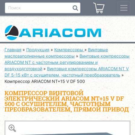
Главная
»
Продукция
»
Компрессоры
»
Винтовые
маслозаполненные компрессоры
»
Винтовые компрессоры
ARIACOM NT с частотным регулированием и
воздуходготовкой
»
Винтовые компрессоры ARIACOM NT V
DF 5-15 кВт с осушителем, частотный преобразователь
»
Компрессор ARIACOM NT+15 V DF 500
КОМПРЕССОР ВИНТОВОЙ
ЭЛЕКТРИЧЕСКИЙ ARIACOM NT+15 V DF
500 С ОСУШИТЕЛЕМ, ЧАСТОТНЫМ
ПРЕОБРАЗОВАТЕЛЕМ, ПРЯМОЙ ПРИВОД