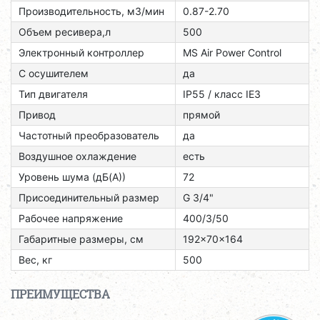
Производительность, м3/мин
0.87-2.70
Объем ресивера,л
500
Электронный контроллер
MS Air Power Control
С осушителем
да
Тип двигателя
ІР55 / класс ІЕЗ
Привод
прямой
Частотный преобразователь
да
Воздушное охлаждение
есть
Уровень шума (дБ(А))
72
Присоединительный размер
G 3/4"
Рабочее напряжение
400/3/50
Габаритные размеры, см
192x70x164
Вес, кг
500
ПРЕИМУЩЕСТВА