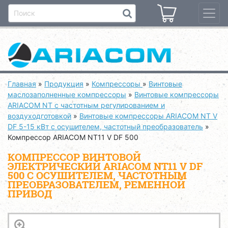
Главная
»
Продукция
»
Компрессоры
»
Винтовые
маслозаполненные компрессоры
»
Винтовые компрессоры
ARIACOM NT с частотным регулированием и
воздуходготовкой
»
Винтовые компрессоры ARIACOM NT V
DF 5-15 кВт с осушителем, частотный преобразователь
»
Компрессор ARIACOM NT11 V DF 500
КОМПРЕССОР ВИНТОВОЙ
ЭЛЕКТРИЧЕСКИЙ ARIACOM NT11 V DF
500 С ОСУШИТЕЛЕМ, ЧАСТОТНЫМ
ПРЕОБРАЗОВАТЕЛЕМ, РЕМЕННОЙ
ПРИВОД