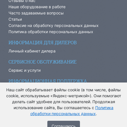
Отзывы о нас
Наше оборудование в работе
Часто задаваемые вопросы
Статьи
Согласие на обработку персональных данных
Политика обработки персональных данных
ИНФОРМАЦИЯ ДЛЯ ДИЛЕРОВ
Личный кабинет дилера
СЕРВИСНОЕ ОБСЛУЖИВАНИЕ
Сервис и услуги
ИНФОРМАЦИОННАЯ ПОДДЕРЖКА
info@ariacom.ru
Наш сайт обрабатывает файлы cookie (в том числе, файлы
cookie, используемые «Яндекс-метрикой»). Они помогают
делать сайт удобнее для пользователей. Продолжая
использование сайта, Вы соглашаетесь с
Политика
обработки персональных данных
.
® Все права защищены. 2013-2026. Информация на сайте
носит информационный характер и не является публичной
Cоглашаюсь
офертой.