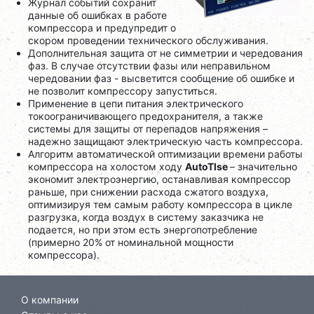
Журнал событий сохранит
данные об ошибках в работе
компрессора и предупредит о
скором проведении технического обслуживания.
Дополнительная защита от не симметрии и чередования
фаз. В случае отсутствии фазы или неправильном
чередовании фаз - высветится сообщение об ошибке и
не позволит компрессору запуститься.
Применение в цепи питания электрического
токоограничивающего предохранителя, а также
системы для защиты от перепадов напряжения –
надежно защищают электрическую часть компрессора.
Алгоритм автоматической оптимизации времени работы
компрессора на холостом ходу
AutoTlse
– значительно
экономит электроэнергию, останавливая компрессор
раньше, при снижении расхода сжатого воздуха,
оптимизируя тем самым работу компрессора в цикле
разгрузка, когда воздух в систему заказчика не
подается, но при этом есть энергопотребление
(примерно 20% от номинальной мощности
компрессора).
О компании