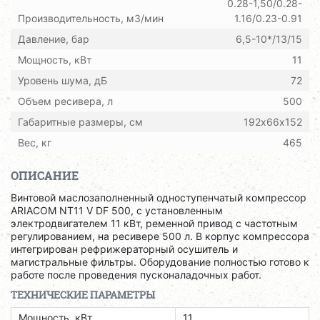
0.28-1,50/0.28-
Производительность, м3/мин
1.16/0.23-0.91
Давление, бар
6,5-10*/13/15
Мощность, кВт
11
Уровень шума, дБ
72
Объем ресивера, л
500
Габаритные размеры, см
192х66х152
Вес, кг
465
ОПИСАНИЕ
Винтовой маслозаполненный одноступенчатый компрессор
ARIACOM NT11 V DF 500, с установленным
электродвигателем 11 кВт, ременной привод с частотным
регулированием, на ресивере 500 л. В корпус компрессора
интегрирован рефрижераторный осушитель и
магистральные фильтры. Оборудование полностью готово к
работе после проведения пусконаладочных работ.
ТЕХНИЧЕСКИЕ ПАРАМЕТРЫ
Мощность, кВт
11