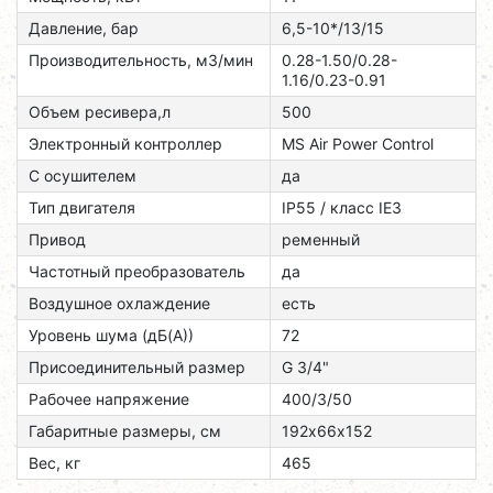
Давление, бар
6,5-10*/13/15
Производительность, м3/мин
0.28-1.50/0.28-
1.16/0.23-0.91
Объем ресивера,л
500
Электронный контроллер
MS Air Power Control
С осушителем
да
Тип двигателя
ІР55 / класс ІЕЗ
Привод
ременный
Частотный преобразователь
да
Воздушное охлаждение
есть
Уровень шума (дБ(А))
72
Присоединительный размер
G 3/4"
Рабочее напряжение
400/3/50
Габаритные размеры, см
192х66х152
Вес, кг
465