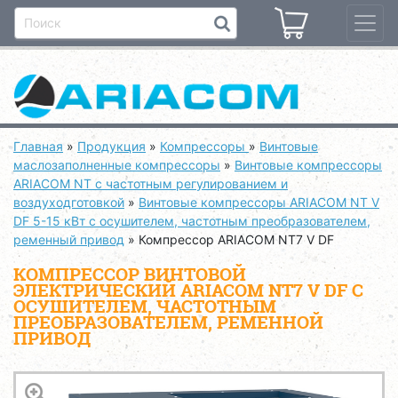
Главная
»
Продукция
»
Компрессоры
»
Винтовые
маслозаполненные компрессоры
»
Винтовые компрессоры
ARIACOM NT с частотным регулированием и
воздуходготовкой
»
Винтовые компрессоры ARIACOM NT V
DF 5-15 кВт с осушителем, частотным преобразователем,
ременный привод
»
Компрессор ARIACOM NT7 V DF
КОМПРЕССОР ВИНТОВОЙ
ЭЛЕКТРИЧЕСКИЙ ARIACOM NT7 V DF С
ОСУШИТЕЛЕМ, ЧАСТОТНЫМ
ПРЕОБРАЗОВАТЕЛЕМ, РЕМЕННОЙ
ПРИВОД