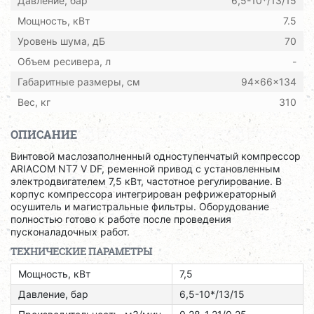
Давление, бар
6,5-10*/13/15
Мощность, кВт
7.5
Уровень шума, дБ
70
Объем ресивера, л
-
Габаритные размеры, см
94x66x134
Вес, кг
310
ОПИСАНИЕ
Винтовой маслозаполненный одноступенчатый компрессор
ARIACOM NT7 V DF, ременной привод с установленным
электродвигателем 7,5 кВт, частотное регулирование. В
корпус компрессора интегрирован рефрижераторный
осушитель и магистральные фильтры. Оборудование
полностью готово к работе после проведения
пусконаладочных работ.
ТЕХНИЧЕСКИЕ ПАРАМЕТРЫ
Мощность, кВт
7,5
Давление, бар
6,5-10*/13/15