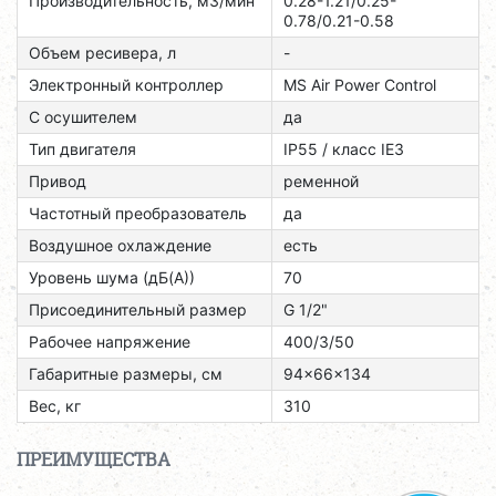
Производительность, м3/мин
0.28-1.21/0.25-
0.78/0.21-0.58
Объем ресивера, л
-
Электронный контроллер
MS Air Power Control
С осушителем
да
Тип двигателя
ІР55 / класс ІЕЗ
Привод
ременной
Частотный преобразователь
да
Воздушное охлаждение
есть
Уровень шума (дБ(А))
70
Присоединительный размер
G 1/2"
Рабочее напряжение
400/3/50
Габаритные размеры, см
94x66x134
Вес, кг
310
ПРЕИМУЩЕСТВА