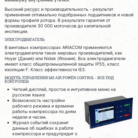
Высокий ресурс и производительность - результат
применения оптимально подобранных подшипников и новой
формы профиля ротора. В результате гарантия от
производителя 30 000 моточасов до капитальной
инспекции.
ЭЛЕКТРОДВИГАТЕЛЬ
В винтовых компрессорах ARIACOM применяются
электродвигатели таких мировых производителей, как
Hoyer (Дания) или Nidek (Япония). Все электродвигатели
имеют класс общепромышленной защиты IP55, класс
изоляции F. Класс эффективности IE3.
МОДУЛЬ УПРАВЛЕНИЯ
MS
AIR
POWER
CONTROL
- ВСЕ ПОД
КОНТРОЛЕМ
Четкий дисплей, простое и интуитивное меню на
русском языке
Возможность настройки
рабочего режима и времени
работы компрессора по дням
недели и часам.
Журнал событий сохранит
данные об ошибках в работе
компрессора и предупредит о