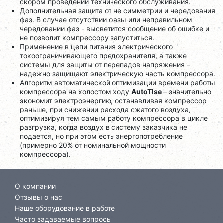
скором проведении технического обслуживания.
Дополнительная защита от не симметрии и чередования
фаз. В случае отсутствии фазы или неправильном
чередовании фаз - высветится сообщение об ошибке и
не позволит компрессору запуститься.
Применение в цепи питания электрического
токоограничивающего предохранителя, а также
системы для защиты от перепадов напряжения –
надежно защищают электрическую часть компрессора.
Алгоритм автоматической оптимизации времени работы
компрессора на холостом ходу
AutoTlse
– значительно
экономит электроэнергию, останавливая компрессор
раньше, при снижении расхода сжатого воздуха,
оптимизируя тем самым работу компрессора в цикле
разгрузка, когда воздух в систему заказчика не
подается, но при этом есть энергопотребление
(примерно 20% от номинальной мощности
компрессора).
О компании
Отзывы о нас
Наше оборудование в работе
Часто задаваемые вопросы