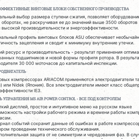
ОЭФФЕКТИВНЫЕ ВИНТОВЫЕ БЛОКИ СОБСТВЕННОГО ПРОИЗВОДСТВА
альный выбор размера ступени сжатия, позволяет оборудовани
 оборотах, не раскручивая ее до значений выше 3500 оборотов 
 высокой производительности и энергоэффективности.
нальный профиль винтовых блоков ASU обеспечивает необычай
ичность зацепления и сводит к минимуму внутренние утечки.
й ресурс и производительность - результат применения оптим
анных подшипников и новой формы профиля ротора. В результат
одителя 30 000 моточасов до капитальной инспекции.
РОДВИГАТЕЛЬ
товых компрессорах ARIACOM применяются электродвигатели та
) или Nidek (Япония). Все электродвигатели имеют класс обще
эффективности IE3.
Ь УПРАВЛЕНИЯ
MS
AIR
POWER
CONTROL
- ВСЕ ПОД КОНТРОЛЕМ
ткий дисплей, простое и интуитивное меню на русском языке
зможность настройки рабочего режима и времени работы комп
часам.
рнал событий сохранит данные об ошибках в работе компрессо
ором проведении технического обслуживания.
полнительная защита от не симметрии и чередования фаз. В слу