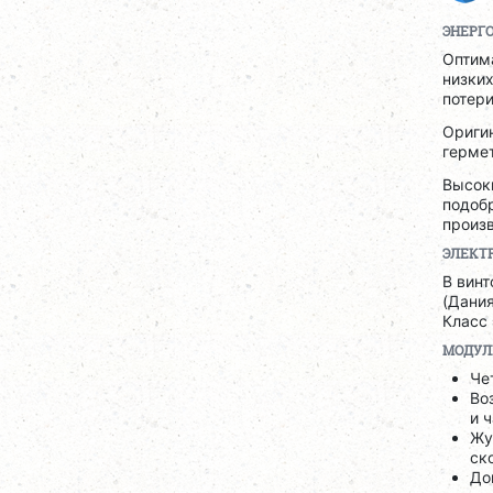
ЭНЕРГ
Оптим
низких
потери
Ориги
гермет
Высоки
подобр
произв
ЭЛЕКТ
В вин
(Дания
Класс 
МОДУЛ
Че
Во
и 
Жу
ск
До