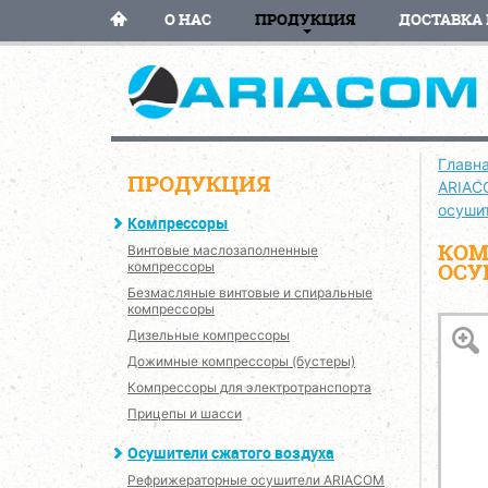
О НАС
ПРОДУКЦИЯ
ДОСТАВКА 
Главн
ПРОДУКЦИЯ
ARIAC
осуши
Компрессоры
КОМ
Винтовые маслозаполненные
ОСУ
компрессоры
Безмасляные винтовые и спиральные
компрессоры
Дизельные компрессоры
Дожимные компрессоры (бустеры)
Компрессоры для электротранспорта
Прицепы и шасси
Осушители сжатого воздуха
Рефрижераторные осушители ARIACOM