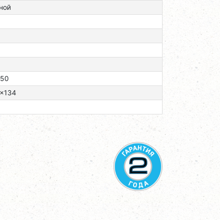
ной
/50
x134