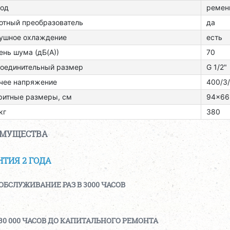
од
ремен
отный преобразователь
да
ушное охлаждение
есть
ень шума (дБ(А))
70
оединительный размер
G 1/2"
чее напряжение
400/3
ритные размеры, см
94x66
кг
380
ИМУЩЕСТВА
НТИЯ 2 ГОДА
ОБСЛУЖИВАНИЕ РАЗ В 3000 ЧАСОВ
30 000 ЧАСОВ ДО КАПИТАЛЬНОГО РЕМОНТА