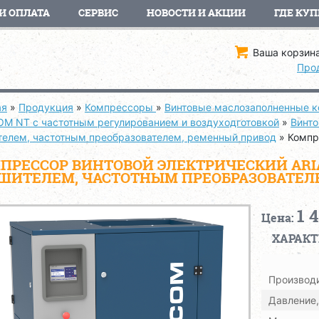
И ОПЛАТА
СЕРВИС
НОВОСТИ И АКЦИИ
ГДЕ КУП
Ваша корзина
Про
ая
»
Продукция
»
Компрессоры
»
Винтовые маслозаполненные 
OM NT с частотным регулированием и воздуходготовкой
»
Винто
телем, частотным преобразователем, ременный привод
»
Компр
ПРЕССОР ВИНТОВОЙ ЭЛЕКТРИЧЕСКИЙ ARIAC
ШИТЕЛЕМ, ЧАСТОТНЫМ ПРЕОБРАЗОВАТЕЛ
1 
Цена:
ХАРАК
Производи
Давление,