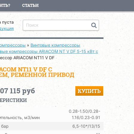
ИТЬ?
СТАТЬИ
 пуста
дукция
компрессоры
»
Винтовые компрессоры
вые компрессоры ARIACOM NT V DF 5-15 кВт с
ессор ARIACOM NT11 V DF
OM NT11 V DF С
ЕМ, РЕМЕННОЙ ПРИВОД
407 115 руб
КУПИТЬ
ТЕРИСТИКИ
0.28-1.50/0.28-
тельность, м3/мин
1.16/0.23-0.91
 бар
6,5-10*/13/15