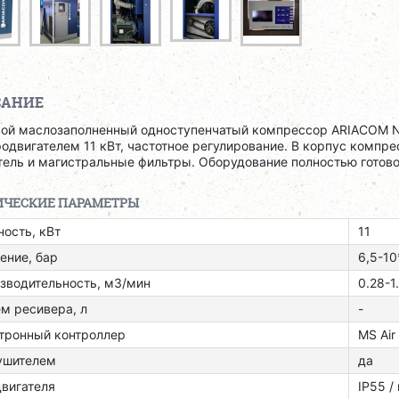
САНИЕ
вой маслозаполненный одноступенчатый компрессор ARIACOM N
одвигателем 11 кВт, частотное регулирование. В корпус комп
тель и магистральные фильтры. Оборудование полностью готово
ИЧЕСКИЕ ПАРАМЕТРЫ
ость, кВт
11
ение, бар
6,5-10
зводительность, м3/мин
0.28-1
м ресивера, л
-
тронный контроллер
MS Air
ушителем
да
двигателя
ІР55 /