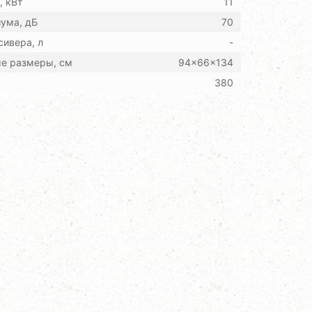
 кВт
11
ума, дБ
70
ивера, л
-
ые размеры, см
94x66x134
380