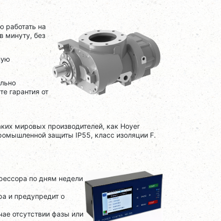
ю работать на
в минуту, без
ную
ально
е гарантия от
ких мировых производителей, как Hoyer
промышленной защиты IP55, класс изоляции F.
рессора по дням недели
ра и предупредит о
чае отсутствии фазы или