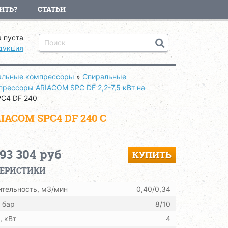
ИТЬ?
СТАТЬИ
 пуста
дукция
ральные компрессоры
»
Спиральные
рессоры ARIACOM SPC DF 2,2-7,5 кВт на
C4 DF 240
COM SPC4 DF 240 С
893 304 руб
КУПИТЬ
ТЕРИСТИКИ
тельность, м3/мин
0,40/0,34
 бар
8/10
 кВт
4