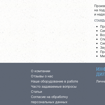
Произв
на по
и над
СТАНД
Пр
Си
Во
Сп
Си
Зв
Пр
Ми
ИНФ
О компании
ДИЛ
Отзывы о нас
Наше оборудование в работе
Личн
Часто задаваемые вопросы
Статьи
Согласие на обработку
персональных данных