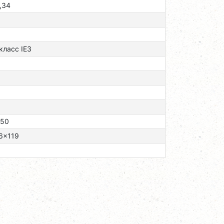
,34
 класс ІЕЗ
/50
6x119