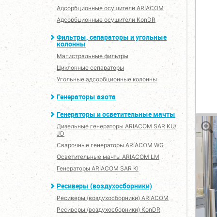
Адсорбционные осушители ARIACOM
Адсорбционные осушители KonDR
Фильтры, сепараторы и угольные
колонны
Магистральные фильтры
Циклонные сепараторы
Угольные адсорбционные колонны
Генераторы азота
Генераторы и осветительные мачты
Дизельные генераторы ARIACOM SAR KU/
JD
Сварочные генераторы ARIACOM WG
Осветительные мачты ARIACOM LM
Генераторы ARIACOM SAR KI
Ресиверы (воздухосборники)
Ресиверы (воздухосборники) ARIACOM
Ресиверы (воздухосборники) KonDR