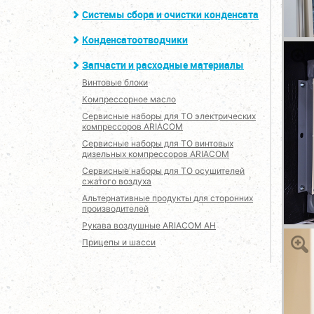
Системы сбора и очистки конденсата
Конденсатоотводчики
Запчасти и расходные материалы
Винтовые блоки
Компрессорное масло
Сервисные наборы для ТО электрических
компрессоров ARIACOM
Сервисные наборы для ТО винтовых
дизельных компрессоров ARIACOM
Сервисные наборы для ТО осушителей
сжатого воздуха
Альтернативные продукты для сторонних
производителей
Рукава воздушные ARIACOM AH
Прицепы и шасси