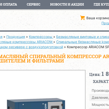
И ОПЛАТА
СЕРВИС
НОВОСТИ И АКЦИИ
ГДЕ КУП
Ваша корзина
Про
ая
»
Продукция
»
Компрессоры
»
Безмасляные винтовые и спи
сляные компрессоры ARIACOM
»
Спиральные безмасляные комп
шном ресивере с воздухоподготовкой
»
Компрессор ARIACOM SP
МАСЛЯНЫЙ СПИРАЛЬНЫЙ КОМПРЕССОР ARIA
ШИТЕЛЕМ И ФИЛЬТРАМИ
1 
Цена:
ХАРАК
Производи
Давление,
Мощность,