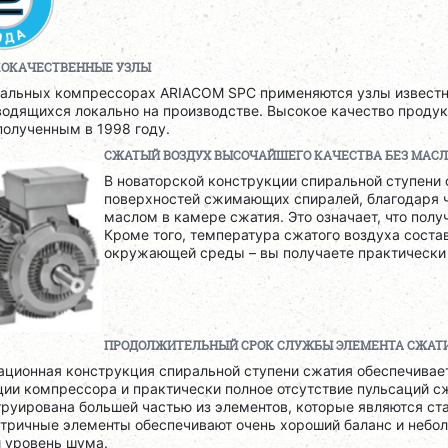
ОКАЧЕСТВЕННЫЕ УЗЛЫ
ральных компрессорах ARIACOM SPC применяются узлы известн
водящихся локально на производстве. Высокое качество проду
полученным в 1998 году.
СЖАТЫЙ ВОЗДУХ ВЫСОЧАЙШЕГО КАЧЕСТВА БЕЗ МАС
В новаторской конструкции спиральной ступени 
поверхностей сжимающих спиралей, благодаря 
маслом в камере сжатия. Это означает, что пол
Кроме того, температура сжатого воздуха соста
окружающей среды – вы получаете практически
ПРОДОЛЖИТЕЛЬНЫЙ СРОК СЛУЖБЫ ЭЛЕМЕНТА СЖАТ
ационная конструкция спиральной ступени сжатия обеспечива
ии компрессора и практически полное отсутствие пульсаций с
руирована большей частью из элементов, которые являются ст
тричные элементы обеспечивают очень хороший баланс и небол
й уровень шума.