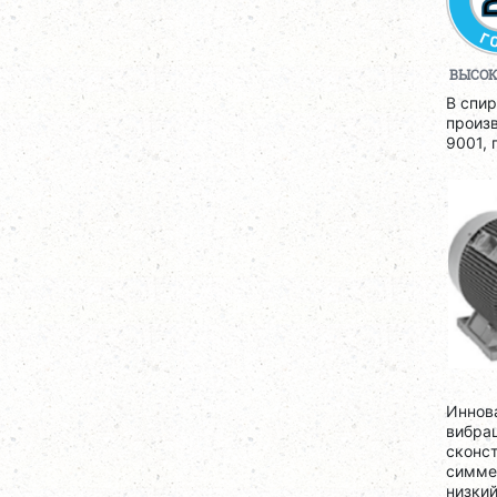
ВЫСОК
В спи
произ
9001, 
Иннов
вибрац
сконст
симме
низки