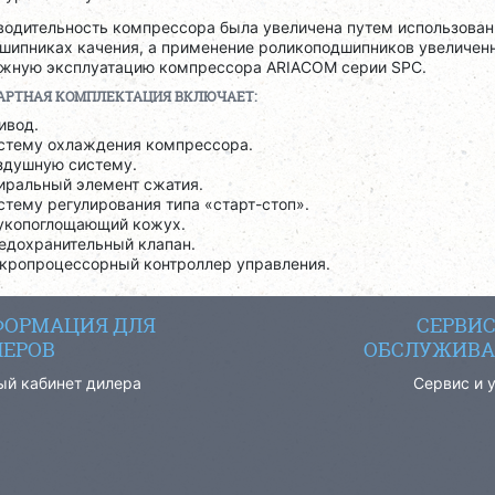
одительность компрессора была увеличена путем использовани
дшипниках качения, а применение роликоподшипников увеличен
ежную эксплуатацию компрессора ARIACOM серии SPC.
АРТНАЯ КОМПЛЕКТАЦИЯ ВКЛЮЧАЕТ:
ивод.
стему охлаждения компрессора.
здушную систему.
иральный элемент сжатия.
стему регулирования типа «старт-стоп».
укопоглощающий кожух.
едохранительный клапан.
кропроцессорный контроллер управления.
ОРМАЦИЯ ДЛЯ
СЕРВИ
ЕРОВ
ОБСЛУЖИВА
ый кабинет дилера
Сервис и 