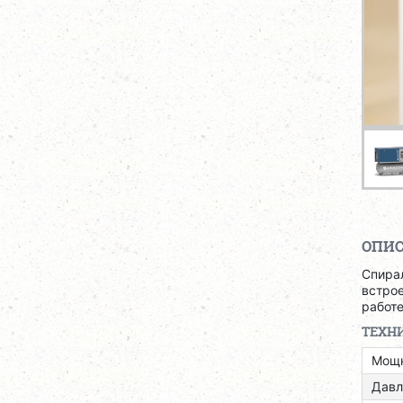
ОПИ
Спира
встро
работе
ТЕХН
Мощн
Давл