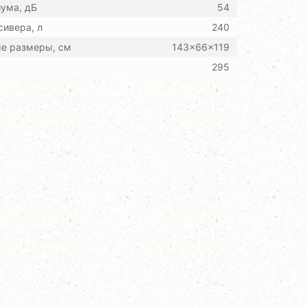
ума, дБ
54
ивера, л
240
ые размеры, см
143x66x119
295