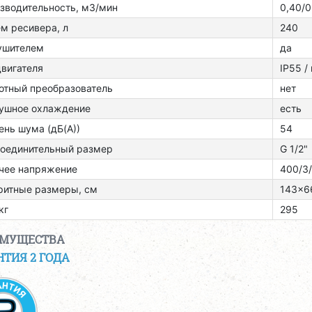
зводительность, м3/мин
0,40/0
м ресивера, л
240
ушителем
да
двигателя
ІР55 /
отный преобразователь
нет
ушное охлаждение
есть
ень шума (дБ(А))
54
оединительный размер
G 1/2"
чее напряжение
400/3
ритные размеры, см
143x6
кг
295
ИМУЩЕСТВА
НТИЯ 2 ГОДА