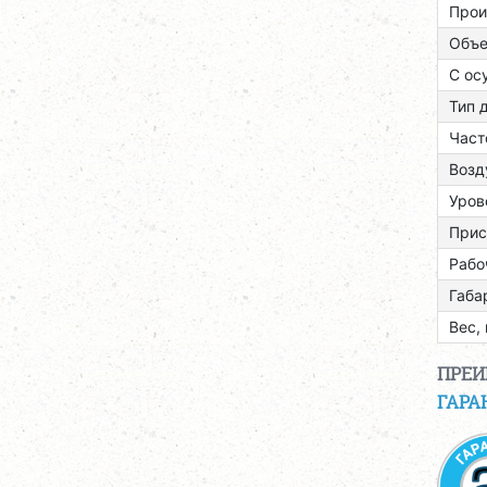
Прои
Объе
С ос
Тип 
Част
Возд
Уров
Прис
Рабо
Габа
Вес, 
ПРЕ
ГАРА