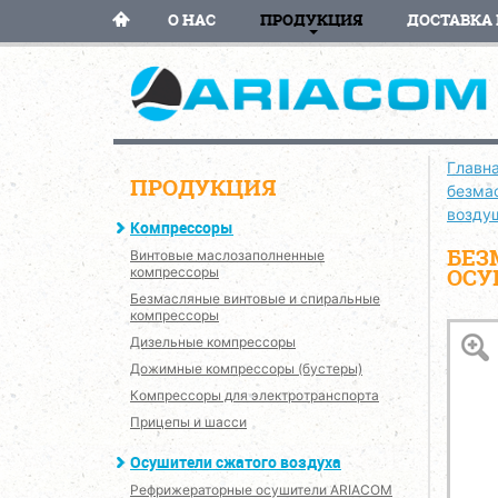
О НАС
ПРОДУКЦИЯ
ДОСТАВКА 
Главн
ПРОДУКЦИЯ
безма
возду
Компрессоры
БЕЗ
Винтовые маслозаполненные
ОСУ
компрессоры
Безмасляные винтовые и спиральные
компрессоры
Дизельные компрессоры
Дожимные компрессоры (бустеры)
Компрессоры для электротранспорта
Прицепы и шасси
Осушители сжатого воздуха
Рефрижераторные осушители ARIACOM