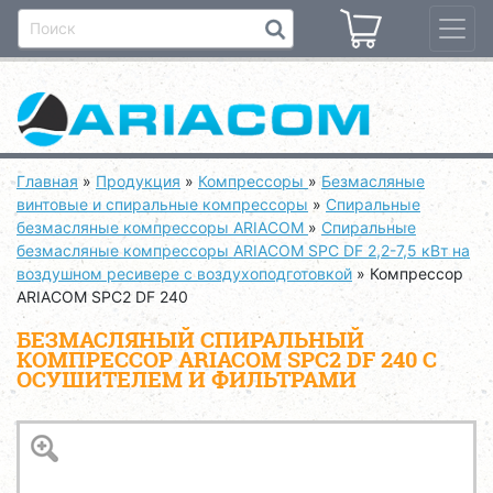
Главная
»
Продукция
»
Компрессоры
»
Безмасляные
винтовые и спиральные компрессоры
»
Спиральные
безмасляные компрессоры ARIACOM
»
Спиральные
безмасляные компрессоры ARIACOM SPC DF 2,2-7,5 кВт на
воздушном ресивере с воздухоподготовкой
»
Компрессор
ARIACOM SPC2 DF 240
БЕЗМАСЛЯНЫЙ СПИРАЛЬНЫЙ
КОМПРЕССОР ARIACOM SPC2 DF 240 С
ОСУШИТЕЛЕМ И ФИЛЬТРАМИ