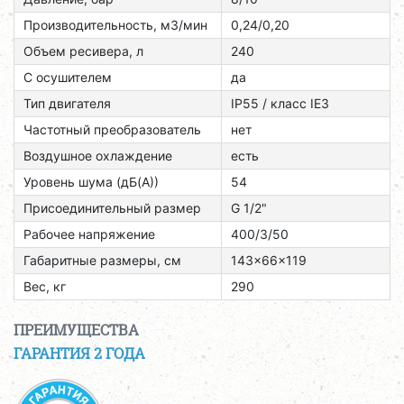
Производительность, м3/мин
0,24/0,20
Объем ресивера, л
240
С осушителем
да
Тип двигателя
ІР55 / класс ІЕЗ
Частотный преобразователь
нет
Воздушное охлаждение
есть
Уровень шума (дБ(А))
54
Присоединительный размер
G 1/2"
Рабочее напряжение
400/3/50
Габаритные размеры, см
143x66x119
Вес, кг
290
ПРЕИМУЩЕСТВА
ГАРАНТИЯ 2 ГОДА