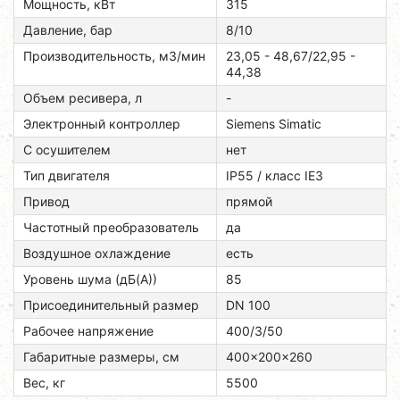
Мощность, кВт
315
Давление, бар
8/10
Производительность, м3/мин
23,05 - 48,67/22,95 -
44,38
Объем ресивера, л
-
Электронный контроллер
Siemens Simatic
С осушителем
нет
Тип двигателя
ІР55 / класс ІЕЗ
Привод
прямой
Частотный преобразователь
да
Воздушное охлаждение
есть
Уровень шума (дБ(А))
85
Присоединительный размер
DN 100
Рабочее напряжение
400/3/50
Габаритные размеры, см
400x200x260
Вес, кг
5500