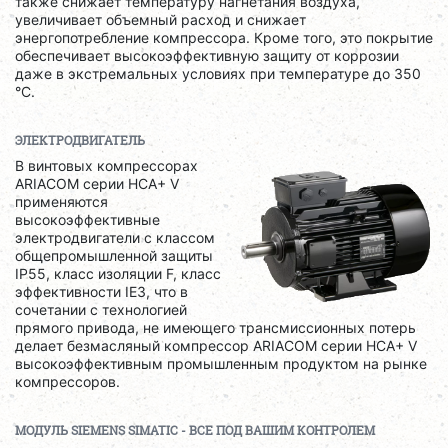
также снижает температуру нагнетания воздуха,
увеличивает объемный расход и снижает
энергопотребление компрессора. Кроме того, это покрытие
обеспечивает высокоэффективную защиту от коррозии
даже в экстремальных условиях при температуре до 350
°C.
ЭЛЕКТРОДВИГАТЕЛЬ
В винтовых компрессорах
ARIACOM серии HCA+ V
применяются
высокоэффективные
электродвигатели с классом
общепромышленной защиты
IP55, класс изоляции F, класс
эффективности IE3, что в
сочетании с технологией
прямого привода, не имеющего трансмиссионных потерь
делает безмасляный компрессор ARIACOM серии HCA+ V
высокоэффективным промышленным продуктом на рынке
компрессоров.
МОДУЛЬ
SIEMENS SIMATIC
- ВСЕ ПОД ВАШИМ КОНТРОЛЕМ