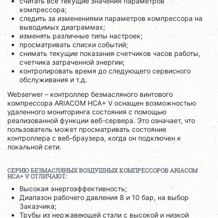
считать все текущие значения параметров
компрессора;
следить за изменениями параметров компрессора на
выводимых диаграммах;
изменять различные типы настроек;
просматривать списки событий;
снимать текущие показания счетчиков часов работы,
счетчика затраченной энергии;
контролировать время до следующего сервисного
обслуживания и т.д.
Webserwer – контроллер безмасляного винтового
компрессора ARIACOM HCA+ V оснащен возможностью
удаленного мониторинга состояния с помощью
реализованной функции веб-сервера. Это означает, что
пользователь может просматривать состояние
контроллера с веб-браузера, когда он подключен к
локальной сети.
СЕРИЮ БЕЗМАСЛЯНЫХ ВОЗДУШНЫХ КОМПРЕССОРОВ
ARIACOM
HCA
+ V ОТЛИЧАЮТ:
Высокая энергоэффективность;
Диапазон рабочего давления 8 и 10 бар, на выбор
Заказчика;
Трубы из нержавеющей стали с высокой и низкой