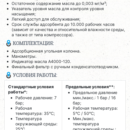
Остаточное содержание масла до 0,003 мг/м³;
Указатель уровня масла для контроля уровня
насыщения;
Легкий доступ для обслуживания;
Срок службы адсорбента до 10.000 рабочих часов
(зависит от качества и относительной влажности среды,
а также от типа компрессора).
КОМПЛЕКТАЦИЯ:
Адсорбционная угольная колонна.
Манометры.
Индикатор масла А4000-120.
Финальный фильтр с ручным конденсатоотводчиком.
УСЛОВИЯ РАБОТЫ:
Стандартные условия
Предельные условия**:
работы*:
Предельное давление
Рабочее давление: 7
мин./макс.: 1 бар / 16
бар;
бар;
Рабочая
Рабочая температура:
температура: 35°C;
5°C / 50°C;
Температура
Мин./макс.
окружающей среды:
температура
25°C.
окружающей среды :