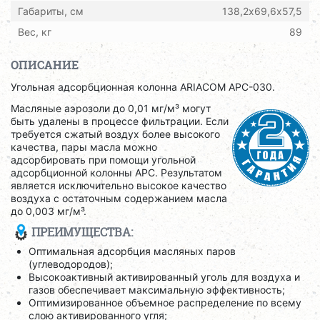
Габариты, см
138,2х69,6х57,5
Вес, кг
89
ОПИСАНИЕ
Угольная адсорбционная колонна ARIACOM APС-030.
Масляные аэрозоли до 0,01 мг/м³ могут
быть удалены в процессе фильтрации. Если
требуется сжатый воздух более высокого
качества, пары масла можно
адсорбировать при помощи угольной
адсорбционной колонны APC. Результатом
является исключительно высокое качество
воздуха с остаточным содержанием масла
до 0,003 мг/м³.
ПРЕИМУЩЕСТВА:
Оптимальная адсорбция масляных паров
(углеводородов);
Высокоактивный активированный уголь для воздуха и
газов обеспечивает максимальную эффективность;
Оптимизированное объемное распределение по всему
слою активированного угля;