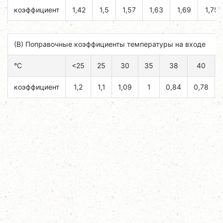
коэффициент
1,42
1,5
1,57
1,63
1,69
1,75
(B) Поправочные коэффициенты температуры на входе
°C
<25
25
30
35
38
40
коэффициент
1,2
1,1
1,09
1
0,84
0,78