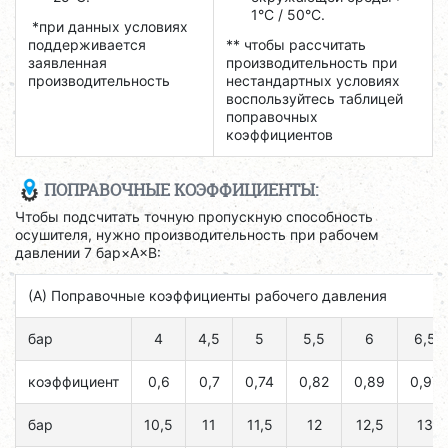
1°С / 50°C.
*при данных условиях
поддерживается
** чтобы рассчитать
заявленная
производительность при
производительность
нестандартных условиях
воспользуйтесь таблицей
поправочных
коэффициентов
ПОПРАВОЧНЫЕ КОЭФФИЦИЕНТЫ:
Чтобы подсчитать точную пропускную способность
осушителя, нужно производительность при рабочем
давлении 7 бар×A×B:
(А) Поправочные коэффициенты рабочего давления
бар
4
4,5
5
5,5
6
6,5
коэффициент
0,6
0,7
0,74
0,82
0,89
0,97
бар
10,5
11
11,5
12
12,5
13