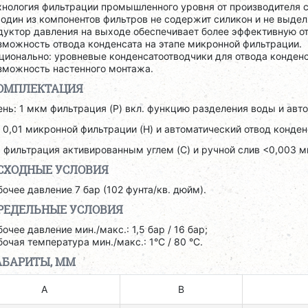
хнология фильтрации промышленного уровня от производителя 
 один из компонентов фильтров не содержит силикон и не выд
дуктор давления на выходе обеспечивает более эффективную от
зможность отвода конденсата на этапе микронной фильтрации.
ционально: уровневые конденсатоотводчики для отвода конденса
зможность настенного монтажа.
ОМПЛЕКТАЦИЯ
ень: 1 мкм фильтрация (P) вкл. функцию разделения воды и авт
: 0,01 микронной фильтрации (H) и автоматический отвод конден
: фильтрация активированным углем (C) и ручной слив <0,003 
СХОДНЫЕ УСЛОВИЯ
бочее давление 7 бар (102 фунта/кв. дюйм).
РЕДЕЛЬНЫЕ УСЛОВИЯ
бочее давление мин./макс.: 1,5 бар / 16 бар;
бочая температура мин./макс.: 1°C / 80 °C.
АБАРИТЫ, ММ
A
B