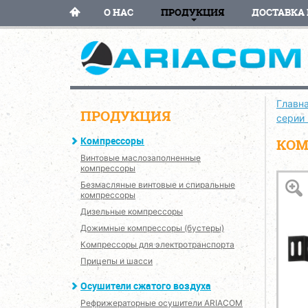
О НАС
ПРОДУКЦИЯ
ДОСТАВКА 
Главн
ПРОДУКЦИЯ
серии
Компрессоры
КОМ
Винтовые маслозаполненные
компрессоры
Безмасляные винтовые и спиральные
компрессоры
Дизельные компрессоры
Дожимные компрессоры (бустеры)
Компрессоры для электротранспорта
Прицепы и шасси
Осушители сжатого воздуха
Рефрижераторные осушители ARIACOM