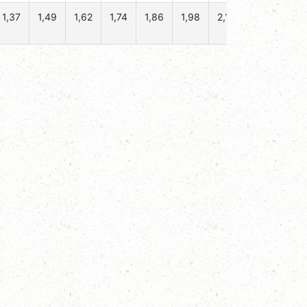
1,37
1,49
1,62
1,74
1,86
1,98
2,1