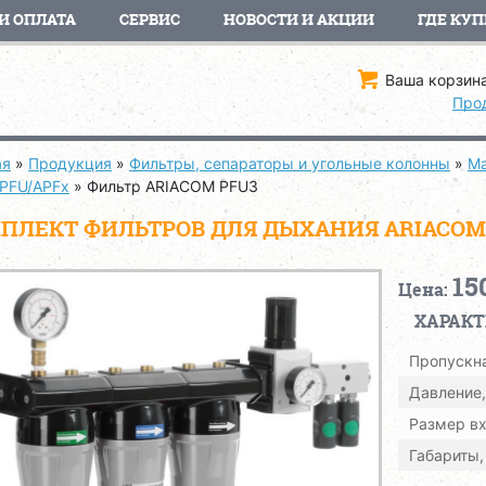
И ОПЛАТА
СЕРВИС
НОВОСТИ И АКЦИИ
ГДЕ КУП
Ваша корзина
Про
ая
»
Продукция
»
Фильтры, сепараторы и угольные колонны
»
Ма
 PFU/APFx
»
Фильтр ARIACOM PFU3
ПЛЕКТ ФИЛЬТРОВ ДЛЯ ДЫХАНИЯ ARIACOM
15
Цена:
ХАРАК
Пропускна
Давление,
Размер вх
Габариты,