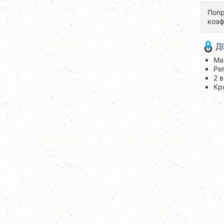
Попр
коэф
Д
Ма
Ре
2 
Кр