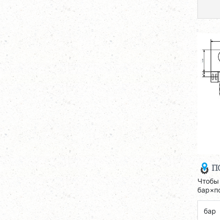
П
Чтобы
бар×п
бар