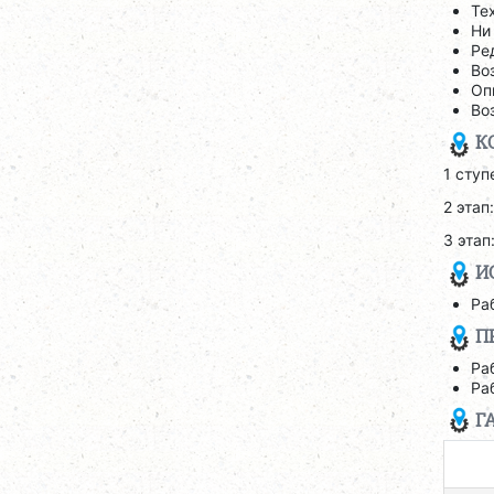
Те
Ни
Ре
Во
Оп
Во
К
1 ступ
2 этап
3 этап
И
Ра
П
Ра
Ра
Г