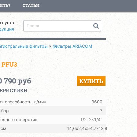
ИТЬ?
СТАТЬИ
 пуста
дукция
гистральные фильтры
»
Фильтры ARIACOM
 PFU3
0 790 руб
КУПИТЬ
ТЕРИСТИКИ
я способность, л/мин
3600
 бар
7
одного отверстия
1/2, 2x1/4"
 см
44,6х2,4х54,7х12,8