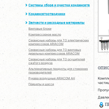
Системы сбора и очистки конденсата
Конденсатоотводчики
Запчасти и расходные материалы
Винтовые блоки
Компрессорное масло
Сервисные наборы для ТО электрических
компрессоров ARIACOM
Сервисные наборы для ТО винтовых
дизельных компрессоров ARIACOM
Сервисные наборы для ТО осушителей
сжатого воздуха
ОПИ
Альтернативные продукты для сторонних
производителей
Компл
Рукава воздушные ARIACOM AH
части
Прицепы и шасси
Пропус
Давлен
П