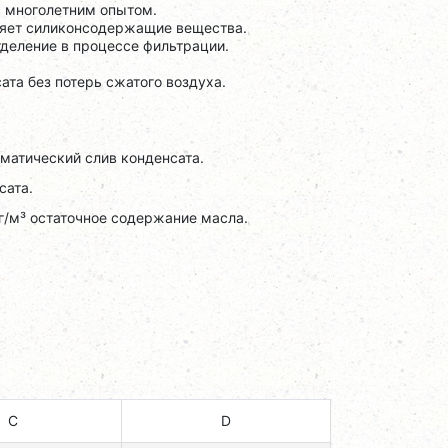
с многолетним опытом.
еляет силиконсодержащие вещества.
деление в процессе фильтрации.
та без потерь сжатого воздуха.
оматический слив конденсата.
сата.
мг/м³ остаточное содержание масла.
C
D