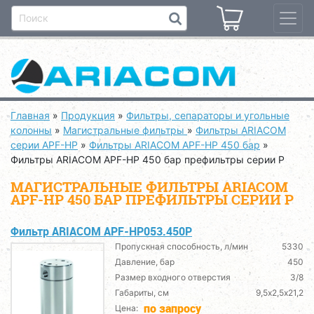
Главная
»
Продукция
»
Фильтры, сепараторы и угольные
колонны
»
Магистральные фильтры
»
Фильтры ARIACOM
серии APF-HP
»
Фильтры ARIACOM APF-HP 450 бар
»
Фильтры ARIACOM APF-HP 450 бар префильтры серии P
МАГИСТРАЛЬНЫЕ ФИЛЬТРЫ ARIACOM
APF-HP 450 БАР ПРЕФИЛЬТРЫ СЕРИИ P
Фильтр ARIACOM APF-HP053.450P
Пропускная способность, л/мин
5330
Давление, бар
450
Размер входного отверстия
3/8
Габариты, см
9,5х2,5х21,2
по запросу
Цена: