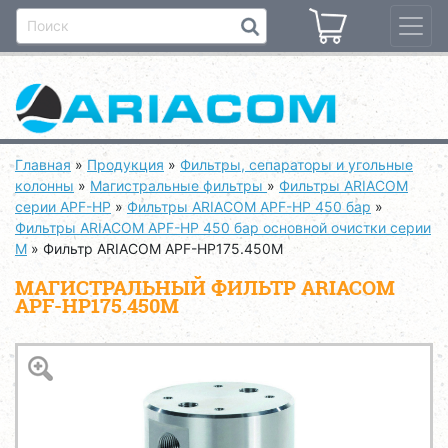
Главная
»
Продукция
»
Фильтры, сепараторы и угольные
колонны
»
Магистральные фильтры
»
Фильтры ARIACOM
серии APF-HP
»
Фильтры ARIACOM APF-HP 450 бар
»
Фильтры ARIACOM APF-HP 450 бар основной очистки серии
M
»
Фильтр ARIACOM APF-HP175.450M
МАГИСТРАЛЬНЫЙ ФИЛЬТР ARIACOM
APF-HP175.450M