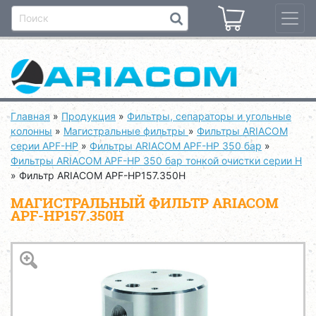
Главная
»
Продукция
»
Фильтры, сепараторы и угольные
колонны
»
Магистральные фильтры
»
Фильтры ARIACOM
серии APF-HP
»
Фильтры ARIACOM APF-HP 350 бар
»
Фильтры ARIACOM APF-HP 350 бар тонкой очистки серии H
»
Фильтр ARIACOM APF-HP157.350H
МАГИСТРАЛЬНЫЙ ФИЛЬТР ARIACOM
APF-HP157.350H