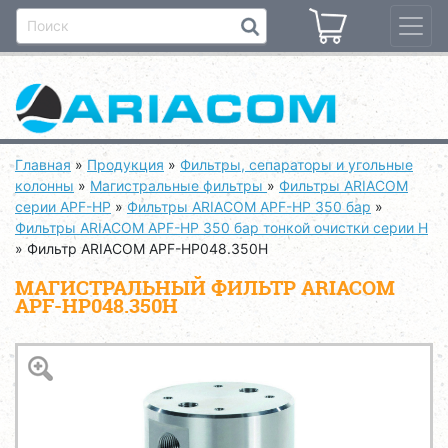
Главная
»
Продукция
»
Фильтры, сепараторы и угольные
колонны
»
Магистральные фильтры
»
Фильтры ARIACOM
серии APF-HP
»
Фильтры ARIACOM APF-HP 350 бар
»
Фильтры ARIACOM APF-HP 350 бар тонкой очистки серии H
»
Фильтр ARIACOM APF-HP048.350H
МАГИСТРАЛЬНЫЙ ФИЛЬТР ARIACOM
APF-HP048.350H