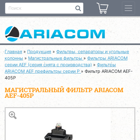
Главная
»
Продукция
»
Фильтры, сепараторы и угольные
колонны
»
Магистральные фильтры
»
Фильтры ARIACOM
серии AEF (серия снята с производства)
»
Фильтры
ARIACOM AEF префильтры серии P
»
Фильтр ARIACOM AEF-
405P
МАГИСТРАЛЬНЫЙ ФИЛЬТР ARIACOM
AEF-405P