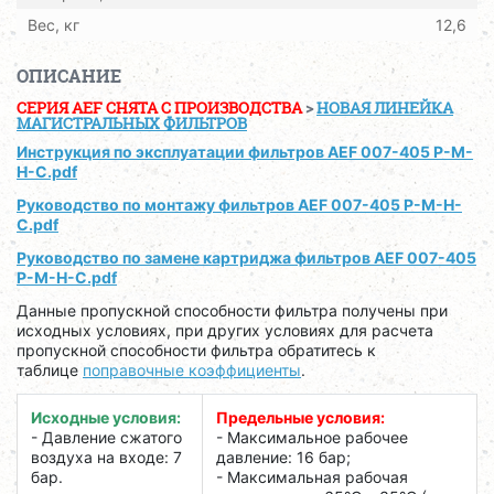
Вес, кг
12,6
ОПИСАНИЕ
СЕРИЯ AEF CНЯТА С ПРОИЗВОДСТВА
>
НОВАЯ ЛИНЕЙКА
МАГИСТРАЛЬНЫХ ФИЛЬТРОВ
Инструкция по эксплуатации фильтров AEF 007-405 P-M-
H-C.pdf
Руководство по монтажу фильтров AEF 007-405 P-M-H-
C.pdf
Руководство по замене картриджа фильтров AEF 007-405
P-M-H-C.pdf
Данные пропускной способности фильтра получены при
исходных условиях, при других условиях для расчета
пропускной способности фильтра обратитесь к
таблице
поправочные коэффициенты
.
Исходные условия:
Предельные условия:
- Давление сжатого
- Максимальное рабочее
воздуха на входе: 7
давление: 16 бар;
бар.
- Максимальная рабочая