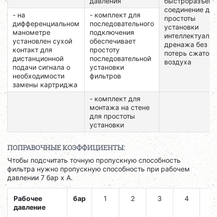
давления
быстроразъем
соединение дл
- на
- комплект для
простоты
дифференциальном
последовательного
установки
манометре
подключения
интеллектуальн
установлен сухой
обеспечивает
дренажа без
контакт для
простоту
потерь сжатого
дистанционной
последовательной
воздуха
подачи сигнала о
установки
необходимости
фильтров
замены картриджа
- комплект для
монтажа на стене
для простоты
установки
ПОПРАВОЧНЫЕ КОЭФФИЦИЕНТЫ:
Чтобы подсчитать точную пропускную способность
фильтра нужно пропускную способность при рабочем
давлении 7 бар х А.
Рабочее
бар
1
2
3
4
5
давление