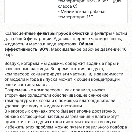
температура: 65°C и 35°C (для
класса C);
- Минимальная рабочая
температура: 1°C.
Коалесцентные
фильтры грубой очистки
и фильтры частиц
для общей фильтрации. Удаляют твердые частицы, пыль,
жидкость и масло в виде аэрозоля.
Общая
эффективность: 90%
. Максимальное рабочее давление: 16
бар.
Воздух, которым мы дышим, содержит водяные пары и
взвешенные частицы. Во время сжатия воздуха,
компрессор концентрирует эти частицы и, в зависимости
от модели и года выпуска может к общей концентрации
еще и частицы масла.
Современные компрессоры, как правило, имеют
вторичные охладители обеспечивающие снижение
температуры выхлопа и с помощью влагоотделителей
удаляющие воду в жидком состоянии.
В некоторых случаях этого бывает вполне достаточно,
однако остающиеся частицы загрязнения и влага могут
привести к выходу из строя системы сжатого воздуха.
Избежать этих проблем можно путем правильного подбора