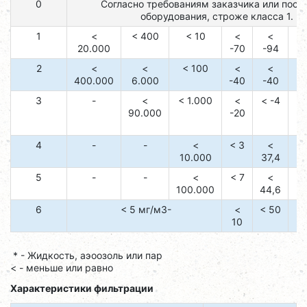
0
Согласно требованиям заказчика или пост
оборудования, строже класса 1.
1
<
< 400
< 10
<
<
20.000
-70
-94
2
<
<
< 100
<
<
400.000
6.000
-40
-40
3
-
<
< 1.000
<
< -4
90.000
-20
4
-
-
<
< 3
<
10.000
37,4
5
-
-
<
< 7
<
100.000
44,6
6
< 5 мг/м3-
<
< 50
10
* - Жидкость, аэоозоль или пар
< - меньше или равно
Характеристики фильтрации