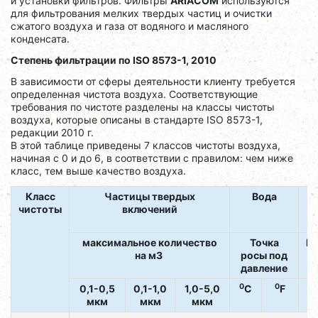
и установки фильтров. Фильтры
ARIACOM
используются
для фильтрования мелких твердых частиц и очистки
сжатого воздуха и газа от водяного и масляного
конденсата.
Степень фильтрации по ISO 8573-1, 2010
В зависимости от сферы деятельности клиенту требуется
определенная чистота воздуха. Соответствующие
требования по чистоте разделены на классы чистоты
воздуха, которые описаны в стандарте ISO 8573-1,
редакции 2010 г.
В этой таблице приведены 7 классов чистоты воздуха,
начиная с 0 и до 6, в соответствии с правилом: чем ниже
класс, тем выше качество воздуха.
Класс
Частицы твердых
Вода
чистоты
включений
с
максимальное количество
Точка
Ко
на м3
росы под
давление
0
0
0,1-0,5
0,1-1,0
1,0-5,0
C
F
мкм
мкм
мкм