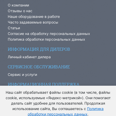
О компании
Отзывы о нас
Наше оборудование в работе
Часто задаваемые вопросы
Статьи
Согласие на обработку персональных данных
Политика обработки персональных данных
ИНФОРМАЦИЯ ДЛЯ ДИЛЕРОВ
Личный кабинет дилера
СЕРВИСНОЕ ОБСЛУЖИВАНИЕ
Сервис и услуги
ИНФОРМАЦИОННАЯ ПОДДЕРЖКА
info@ariacom.ru
Наш сайт обрабатывает файлы cookie (в том числе, файлы
cookie, используемые «Яндекс-метрикой»). Они помогают
делать сайт удобнее для пользователей. Продолжая
использование сайта, Вы соглашаетесь с
Политика
обработки персональных данных
.
® Все права защищены. 2013-2026. Информация на сайте