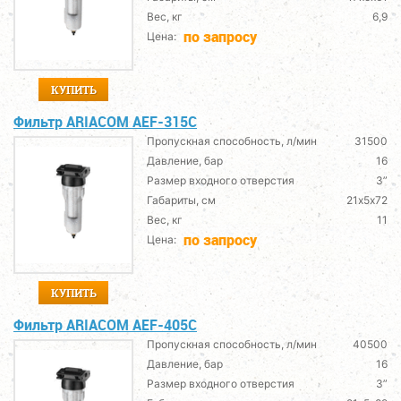
Вес, кг
6,9
по запросу
Цена:
КУПИТЬ
Фильтр ARIACOM AEF-315C
Пропускная способность, л/мин
31500
Давление, бар
16
Размер входного отверстия
3”
Габариты, см
21х5х72
Вес, кг
11
по запросу
Цена:
КУПИТЬ
Фильтр ARIACOM AEF-405C
Пропускная способность, л/мин
40500
Давление, бар
16
Размер входного отверстия
3”