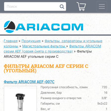
Главная
»
Продукция
»
Фильтры, сепараторы и угольные
колонны
»
Магистральные фильтры
»
Фильтры ARIACOM
серии AEF (серия снята с производства)
»
Фильтры
ARIACOM AEF угольные серии C
ФИЛЬТРЫ ARIACOM AEF СЕРИИ C
(УГОЛЬНЫЙ)
Фильтр ARIACOM AEF-007C
Пропускная способность, л/мин
720
Давление, бар
16
Размер входного отверстия
3/8”
Габариты, см
9х2х22
Вес, кг
1