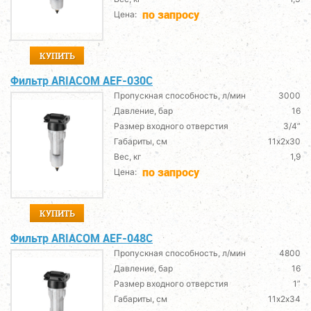
по запросу
Цена:
КУПИТЬ
Фильтр ARIACOM AEF-030C
Пропускная способность, л/мин
3000
Давление, бар
16
Размер входного отверстия
3/4”
Габариты, см
11х2х30
Вес, кг
1,9
по запросу
Цена:
КУПИТЬ
Фильтр ARIACOM AEF-048C
Пропускная способность, л/мин
4800
Давление, бар
16
Размер входного отверстия
1”
Габариты, см
11х2х34