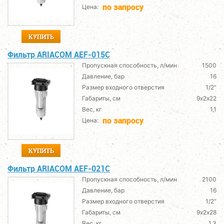
по запросу
Цена:
КУПИТЬ
Фильтр ARIACOM AEF-015C
Пропускная способность, л/мин
1500
Давление, бар
16
Размер входного отверстия
1/2”
Габариты, см
9х2х22
Вес, кг
1,1
по запросу
Цена:
КУПИТЬ
Фильтр ARIACOM AEF-021C
Пропускная способность, л/мин
2100
Давление, бар
16
Размер входного отверстия
1/2”
Габариты, см
9х2х28
Вес, кг
1,3