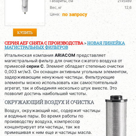
Габариты, см
21х5х89
Вес, кг
12,6
по запросу
Цена:
КУПИТЬ
СЕРИЯ AEF CНЯТА С ПРОИЗВОДСТВА
>
НОВАЯ ЛИНЕЙКА
МАГИСТРАЛЬНЫХ ФИЛЬТРОВ
Итальянская компания
ARIACOM
представляет
магистральный фильтр для очистки сжатого воздуха от
примесей
серии C
. Элемент обладает степенью очистки
0,003 мг/м3. Он оснащен активным угольным элементом,
задерживающим ненужные частицы. Фильтрующие
элементы можно использовать как самостоятельный
агрегат, так и объединяя несколько штук вместе. Это
позволит достичь наибольшей чистоты.
ОКРУЖАЮЩИЙ ВОЗДУХ И ОЧИСТКА
Воздух, окружающий нас, содержит частицы
и водяные пары. Во время работы по
производству воздуха, компрессор
концентрирует эти частицы, так же
примешивая к ним еще и частицы масла.