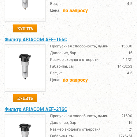
Вес, кг
4,5
по запросу
Цена:
КУПИТЬ
Фильтр ARIACOM AEF-156C
Пропускная способность, л/мин
15600
Давление, бар
16
Размер входного отверстия
1 1/2”
Габариты, см
14х3х53
Вес, кг
4,6
по запросу
Цена:
КУПИТЬ
Фильтр ARIACOM AEF-216C
Пропускная способность, л/мин
21600
Давление, бар
16
Размер входного отверстия
2”
Габариты, см
17х5х61