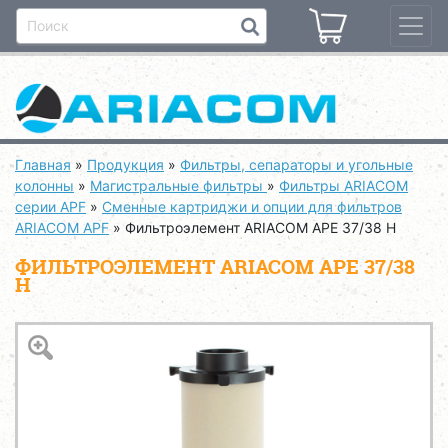
Главная
»
Продукция
»
Фильтры, сепараторы и угольные
колонны
»
Магистральные фильтры
»
Фильтры ARIACOM
серии APF
»
Сменные картриджи и опции для фильтров
ARIACOM APF
»
Фильтроэлемент ARIACOM APE 37/38 H
ФИЛЬТРОЭЛЕМЕНТ ARIACOM APE 37/38
H