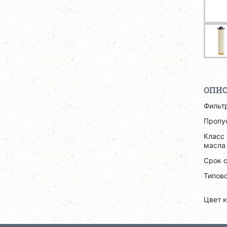
ОПИ
Фильт
Пропус
Класс 
масла 
Срок 
Типово
Цвет 