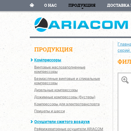
О НАС
ПРОДУКЦИЯ
ДОСТАВКА 
Главн
ПРОДУКЦИЯ
серии
Компрессоры
ФИЛ
Винтовые маслозаполненные
компрессоры
Безмасляные винтовые и спиральные
компрессоры
Дизельные компрессоры
Дожимные компрессоры (бустеры)
Компрессоры для электротранспорта
Прицепы и шасси
Осушители сжатого воздуха
Рефрижераторные осушители ARIACOM