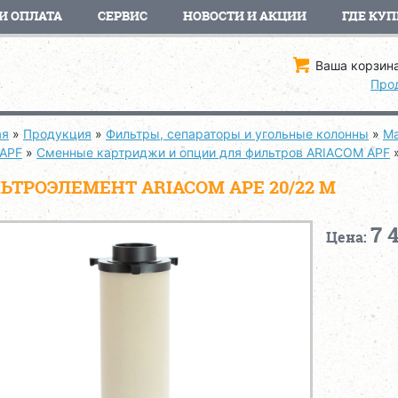
И ОПЛАТА
СЕРВИС
НОВОСТИ И АКЦИИ
ГДЕ КУП
Ваша корзина
Про
ая
»
Продукция
»
Фильтры, сепараторы и угольные колонны
»
Ма
 APF
»
Сменные картриджи и опции для фильтров ARIACOM APF
ЬТРОЭЛЕМЕНТ ARIACOM APE 20/22 M
7 
Цена: