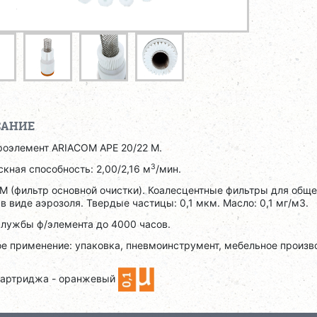
САНИЕ
роэлемент ARIACOM APE 20/22 M.
3
кная способность: 2,00/2,16 м
/мин.
M (фильтр основной очистки). Коалесцентные фильтры для обще
в виде аэрозоля. Твердые частицы: 0,1 мкм. Масло: 0,1 мг/м3.
службы ф/элемента до 4000 часов.
е применение: упаковка, пневмоинструмент, мебельное произв
картриджа - оранжевый