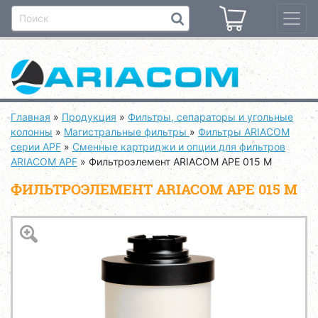
Главная
»
Продукция
»
Фильтры, сепараторы и угольные
колонны
»
Магистральные фильтры
»
Фильтры ARIACOM
серии APF
»
Сменные картриджи и опции для фильтров
ARIACOM APF
»
Фильтроэлемент ARIACOM APE 015 M
ФИЛЬТРОЭЛЕМЕНТ ARIACOM APE 015 M