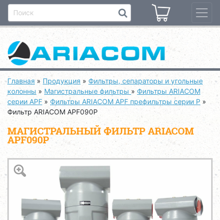
Главная
»
Продукция
»
Фильтры, сепараторы и угольные
колонны
»
Магистральные фильтры
»
Фильтры ARIACOM
серии APF
»
Фильтры ARIACOM APF префильтры серии P
»
Фильтр ARIACOM APF090P
МАГИСТРАЛЬНЫЙ ФИЛЬТР ARIACOM
APF090P