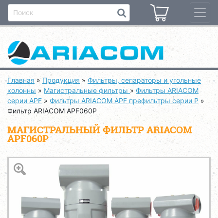
Главная
»
Продукция
»
Фильтры, сепараторы и угольные
колонны
»
Магистральные фильтры
»
Фильтры ARIACOM
серии APF
»
Фильтры ARIACOM APF префильтры серии P
»
Фильтр ARIACOM APF060P
МАГИСТРАЛЬНЫЙ ФИЛЬТР ARIACOM
APF060P