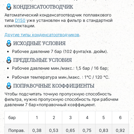
КОНДЕНСАТООТВОДЧИК
Автоматический конденсатоотводчик поплавкового
типа
D150
уже установлен на фильтр в стандартной
комплектации.
Другие типы конденсатоотводчиков
.
ИСХОДНЫЕ УСЛОВИЯ
Рабочее давление 7 бар (102 фунта/кв. дюйм).
ПРЕДЕЛЬНЫЕ УСЛОВИЯ
Рабочее давление мин./макс.: 1,5 бар / 16 бар;
Рабочая температура мин./макс. : 1°C / 120 °C.
ПОПРАВОЧНЫЕ КОЭФФИЦИЕНТЫ
Чтобы подсчитать точную пропускную способность
фильтра, нужно пропускную способность при рабочем
давлении 7 бар×поправочный коэффициент.
бар
1
2
3
4
5
6
Поправ.
0,38
0,53
0,65
0,75
0,83
0,92