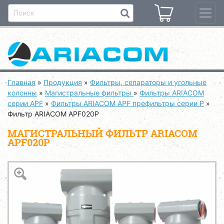
Главная
»
Продукция
»
Фильтры, сепараторы и угольные
колонны
»
Магистральные фильтры
»
Фильтры ARIACOM
серии APF
»
Фильтры ARIACOM APF префильтры серии P
»
Фильтр ARIACOM APF020P
МАГИСТРАЛЬНЫЙ ФИЛЬТР ARIACOM
APF020P