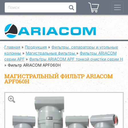
Главная
»
Продукция
»
Фильтры, сепараторы и угольные
колонны
»
Магистральные фильтры
»
Фильтры ARIACOM
серии APF
»
Фильтры ARIACOM APF тонкой очистки серии H
»
Фильтр ARIACOM APF060H
МАГИСТРАЛЬНЫЙ ФИЛЬТР ARIACOM
APF060H