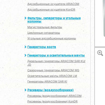
Адсорбционные осушители ARIACOM
Адсорбционные осушители KonDR
Фильтры, сепараторы и угольные
колонны
Магистральные фильтры
Циклонные сепараторы
Угольные адсорбционные колонны
Генераторы азота
Генераторы и осветительные мачты
Дизельные генераторы ARIACOM SAR KU/
JD
Сварочные генераторы ARIACOM WG
Осветительные мачты ARIACOM LM
Генераторы ARIACOM SAR KI
Ресиверы (воздухосборники)
Ресиверы (воздухосборники) ARIACOM
Ресиверы (воздухосборники) KonDR