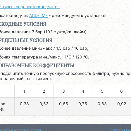
е типы конденсатоотводчиков
.
нсатоотводчик
ACD-LMF
- рекомендуем к установке!
СХОДНЫЕ УСЛОВИЯ
бочее давление 7 бар (102 фунта/кв. дюйм).
РЕДЕЛЬНЫЕ УСЛОВИЯ
бочее давление мин./макс.: 1,5 бар / 16 бар;
бочая температура мин./макс. : 1°C / 120 °C.
ОПРАВОЧНЫЕ КОЭФФИЦИЕНТЫ
 подсчитать точную пропускную способность фильтра, нужно пр
оправочный коэффициент.
1
2
3
4
5
6
ав.
0,38
0,53
0,65
0,75
0,83
0,92
ф.