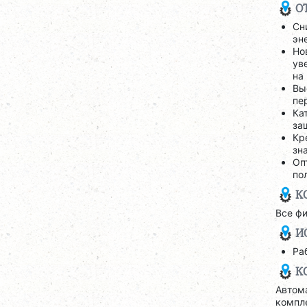
О
Сн
эн
Но
ув
на
Вы
пе
Ка
за
Кр
зн
Оп
по
К
Все ф
И
Ра
К
Автом
компл