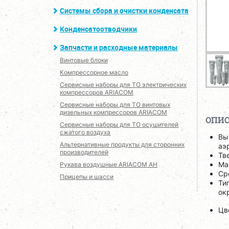
Системы сбора и очистки конденсата
Конденсатоотводчики
Запчасти и расходные материалы
Винтовые блоки
Компрессорное масло
Сервисные наборы для ТО электрических
компрессоров ARIACOM
Сервисные наборы для ТО винтовых
дизельных компрессоров ARIACOM
ОПИ
Сервисные наборы для ТО осушителей
сжатого воздуха
Вы
Альтернативные продукты для сторонних
аэ
производителей
Тв
Ма
Рукава воздушные ARIACOM AH
Ср
Прицепы и шасси
Ти
ок
Цв