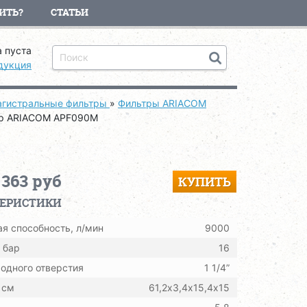
ИТЬ?
СТАТЬИ
 пуста
дукция
гистральные фильтры
»
Фильтры ARIACOM
р ARIACOM APF090M
 363 руб
КУПИТЬ
ТЕРИСТИКИ
я способность, л/мин
9000
 бар
16
одного отверстия
1 1/4”
 см
61,2х3,4х15,4х15