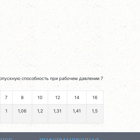
опускную способность при рабочем давлении 7
7
8
10
12
14
16
1
1,06
1,2
1,31
1,41
1,5