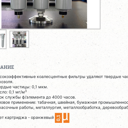
САНИЕ
сокоэффективные коалесцентные фильтры удаляют твердые час
розоля.
ердые частицы: 0,1 мкм.
3
сло: 0,1 мг/м
ок службы ф/элемента до 4000 часов.
повое применение: табачная, швейная, бумажная промышленнос
расочные работы, металлургия, металлообработка, деревообраб
ет картриджа - оранжевый