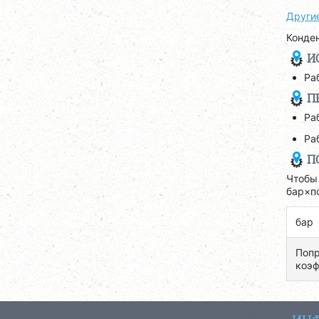
Други
Конде
И
Ра
П
Ра
Ра
П
Чтобы
бар×п
бар
Попр
коэф