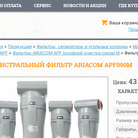
И ОПЛАТА
СЕРВИС
НОВОСТИ И АКЦИИ
ГДЕ КУП
Ваша корзина
Про
ая
»
Продукция
»
Фильтры, сепараторы и угольные колонны
»
Ма
 APF
»
Фильтры ARIACOM APF основной очистки серии M
»
Фильт
ИСТРАЛЬНЫЙ ФИЛЬТР ARIACOM APF090M
43
Цена:
ХАРАК
Пропускна
Давление,
Размер вх
Габариты,