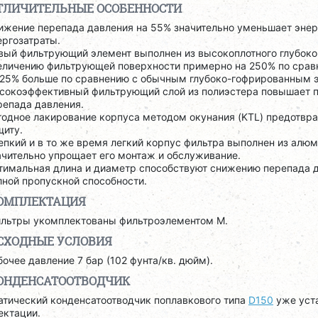
ТЛИЧИТЕЛЬНЫЕ ОСОБЕННОСТИ
ижение перепада давления на 55% значительно уменьшает энерг
ергозатраты.
вый фильтрующий элемент выполнен из высокоплотного глубоко
еличению фильтрующей поверхности примерно на 250% по сра
 25% больше по сравнению с обычным глубоко-гофрированным 
сокоэффективный фильтрующий слой из полиэстера повышает п
репада давления.
тодное лакирование корпуса методом окунания (KTL) предотвр
щиту.
епкий и в то же время легкий корпус фильтра выполнен из алюм
ачительно упрощает его монтаж и обслуживание.
тимальная длина и диаметр способствуют снижению перепада 
лной пропускной способности.
ОМПЛЕКТАЦИЯ
ильтры укомплектованы фильтроэлементом M.
СХОДНЫЕ УСЛОВИЯ
бочее давление 7 бар (102 фунта/кв. дюйм).
ОНДЕНСАТООТВОДЧИК
атический конденсатоотводчик поплавкового типа
D150
уже уста
ектации.