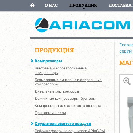
О НАС
ПРОДУКЦИЯ
ДОСТАВКА 
Главн
ПРОДУКЦИЯ
серии
Компрессоры
МАГ
Винтовые маслозаполненные
компрессоры
Безмасляные винтовые и спиральные
компрессоры
Дизельные компрессоры
Дожимные компрессоры (бустеры)
Компрессоры для электротранспорта
Прицепы и шасси
Осушители сжатого воздуха
Рефрижераторные осушители ARIACOM