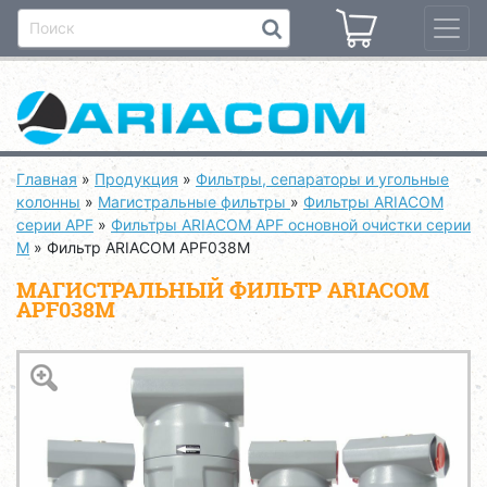
Главная
»
Продукция
»
Фильтры, сепараторы и угольные
колонны
»
Магистральные фильтры
»
Фильтры ARIACOM
серии APF
»
Фильтры ARIACOM APF основной очистки серии
M
»
Фильтр ARIACOM APF038M
МАГИСТРАЛЬНЫЙ ФИЛЬТР ARIACOM
APF038M