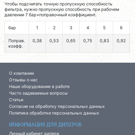
Чтобы подсчитать точную пропускную способность
фильтра, нужно пропускную способность при рабочем
давлении 7 бар×поправочный коэффициент.
бар
1
2
3
4
5
6
Поправ.
0,38
0,53
0,65
0,75
0,83
0,92
коэфф.
О компании
Отзывы о нас
Наше оборудование в работе
Часто задаваемые вопросы
Статьи
Согласие на обработку персональных данных
Политика обработки персональных данных
ИНФОРМАЦИЯ ДЛЯ ДИЛЕРОВ
Личный кабинет дилера