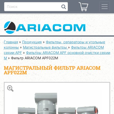
Главная
»
Продукция
»
Фильтры, сепараторы и угольные
колонны
»
Магистральные фильтры
»
Фильтры ARIACOM
серии APF
»
Фильтры ARIACOM APF основной очистки серии
M
»
Фильтр ARIACOM APF022M
МАГИСТРАЛЬНЫЙ ФИЛЬТР ARIACOM
APF022M