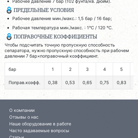
Рабочее давление 7 бар (102 фунта/кв. дюйм).
ПРЕДЕЛЬНЫЕ УСЛОВИЯ
Рабочее давление мин./макс.: 1,5 бар / 16 бар;
Рабочая температура мин./макс. : 1°C / 120 °C.
ПОПРАВОЧНЫЕ КОЭФФИЦИЕНТЫ
Чтобы подсчитать точную пропускную способность
сепаратора, нужно пропускную способность при рабочем
давлении 7 бар×поправочный коэффициент.
бар
1
2
3
4
5
Поправ.коэфф.
0,38
0,53
0,65
0,75
0,83
0
О компании
Отзывы о нас
Наше оборудование в работе
Часто задаваемые вопросы
Статьи