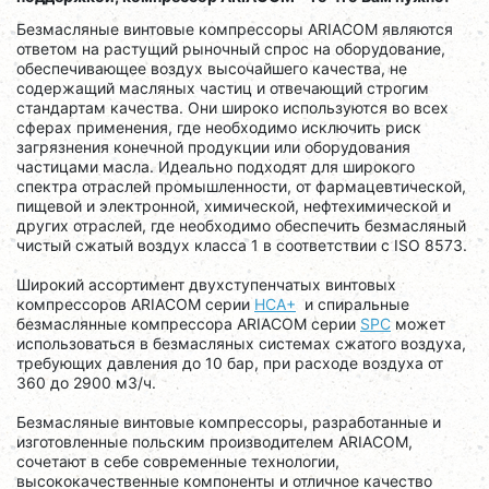
Безмасляные винтовые компрессоры ARIACOM являются
ответом на растущий рыночный спрос на оборудование,
обеспечивающее воздух высочайшего качества, не
содержащий масляных частиц и отвечающий строгим
стандартам качества. Они широко используются во всех
сферах применения, где необходимо исключить риск
загрязнения конечной продукции или оборудования
частицами масла. Идеально подходят для широкого
спектра отраслей промышленности, от фармацевтической,
пищевой и электронной, химической, нефтехимической и
других отраслей, где необходимо обеспечить безмасляный
чистый сжатый воздух класса 1 в соответствии с ISO 8573.
Широкий ассортимент двухступенчатых винтовых
компрессоров ARIACOM серии
HCA+
и спиральные
безмаслянные компрессора ARIACOM серии
SPC
может
использоваться в безмасляных системах сжатого воздуха,
требующих давления до 10 бар, при расходе воздуха от
360 до 2900 м3/ч.
Безмасляные винтовые компрессоры, разработанные и
изготовленные польским производителем ARIACOM,
сочетают в себе современные технологии,
высококачественные компоненты и отличное качество