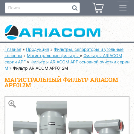
Главная
»
Продукция
»
Фильтры, сепараторы и угольные
колонны
»
Магистральные фильтры
»
Фильтры ARIACOM
серии APF
»
Фильтры ARIACOM APF основной очистки серии
M
»
Фильтр ARIACOM APF012M
МАГИСТРАЛЬНЫЙ ФИЛЬТР ARIACOM
APF012M