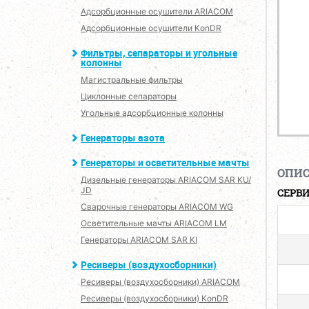
Адсорбционные осушители ARIACOM
Адсорбционные осушители KonDR
Фильтры, сепараторы и угольные
колонны
Магистральные фильтры
Циклонные сепараторы
Угольные адсорбционные колонны
Генераторы азота
Генераторы и осветительные мачты
ОПИ
Дизельные генераторы ARIACOM SAR KU/
JD
СЕРВИ
Сварочные генераторы ARIACOM WG
Осветительные мачты ARIACOM LM
Генераторы ARIACOM SAR KI
Ресиверы (воздухосборники)
Ресиверы (воздухосборники) ARIACOM
Ресиверы (воздухосборники) KonDR