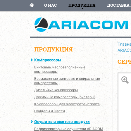
О НАС
ПРОДУКЦИЯ
ДОСТАВКА 
Главн
ПРОДУКЦИЯ
ARIAC
Компрессоры
СЕР
Винтовые маслозаполненные
компрессоры
Безмасляные винтовые и спиральные
компрессоры
Дизельные компрессоры
Дожимные компрессоры (бустеры)
Компрессоры для электротранспорта
Прицепы и шасси
Осушители сжатого воздуха
Рефрижераторные осушители ARIACOM