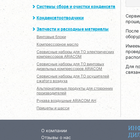
Системы сбора и очистки конденсата
Серви
Конденсатоотводчики
проше
Запчасти и расходные материалы
После
обору
Винтовые блоки
Компрессорное масло
Имеем
прове
Сервисные наборы для ТО электрических
компрессоров ARIACOM
распо
Сервисные наборы для ТО винтовых
Для п
дизельных компрессоров ARIACOM
связа
Сервисные наборы для ТО осушителей
сжатого воздуха
Альтернативные продукты для сторонних
производителей
Рукава воздушные ARIACOM AH
Прицепы и шасси
ИНФ
О компании
ДИЛ
Отзывы о нас