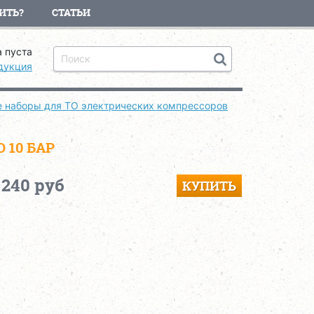
ИТЬ?
СТАТЬИ
 пуста
дукция
 наборы для ТО электрических компрессоров
 10 БАР
 240 руб
КУПИТЬ