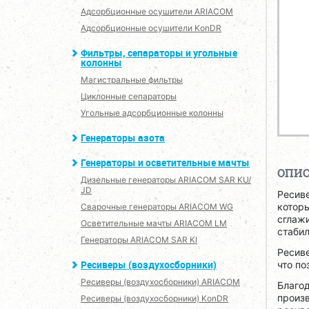
Адсорбционные осушители ARIACOM
Адсорбционные осушители KonDR
Фильтры, сепараторы и угольные
колонны
Магистральные фильтры
Циклонные сепараторы
Угольные адсорбционные колонны
Генераторы азота
Генераторы и осветительные мачты
ОПИ
Дизельные генераторы ARIACOM SAR KU/
JD
Ресиве
котор
Сварочные генераторы ARIACOM WG
сглажи
Осветительные мачты ARIACOM LM
стаби
Генераторы ARIACOM SAR KI
Ресив
Ресиверы (воздухосборники)
что по
Ресиверы (воздухосборники) ARIACOM
Благо
произ
Ресиверы (воздухосборники) KonDR