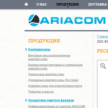
О НАС
ПРОДУКЦИЯ
ДОСТАВКА 
Главн
ПРОДУКЦИЯ
250.4
Компрессоры
РЕСИ
Винтовые маслозаполненные
компрессоры
Безмасляные винтовые и спиральные
компрессоры
Дизельные компрессоры
Дожимные компрессоры (бустеры)
Компрессоры для электротранспорта
Прицепы и шасси
Осушители сжатого воздуха
Рефрижераторные осушители ARIACOM