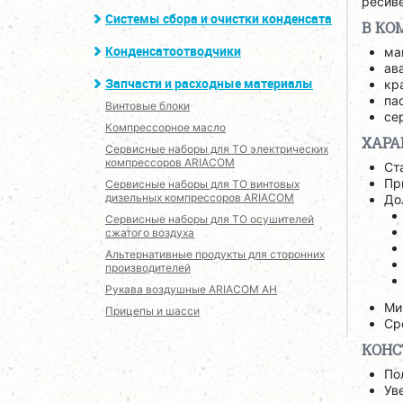
ресив
Системы сбора и очистки конденсата
В КО
Конденсатоотводчики
ма
ав
Запчасти и расходные материалы
кр
па
Винтовые блоки
се
Компрессорное масло
ХАРА
Сервисные наборы для ТО электрических
компрессоров ARIACOM
Ст
Пр
Сервисные наборы для ТО винтовых
дизельных компрессоров ARIACOM
До
Сервисные наборы для ТО осушителей
сжатого воздуха
Альтернативные продукты для сторонних
производителей
Рукава воздушные ARIACOM AH
Ми
Прицепы и шасси
Ср
КОНС
По
Ув