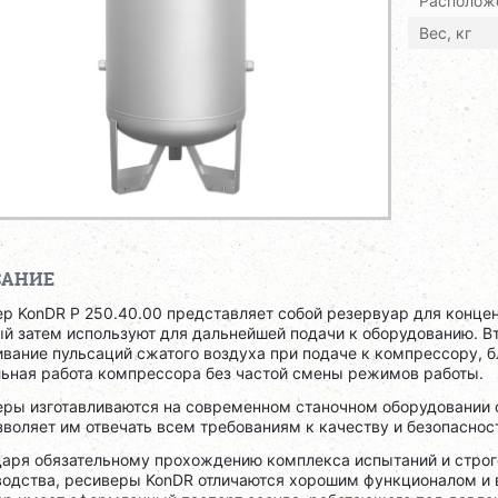
Располож
Вес, кг
САНИЕ
р KonDR Р 250.40.00 представляет собой резервуар для концен
ый затем используют для дальнейшей подачи к оборудованию. В
вание пульсаций сжатого воздуха при подаче к компрессору, б
льная работа компрессора без частой смены режимов работы.
еры изготавливаются на современном станочном оборудовании 
зволяет им отвечать всем требованиям к качеству и безопаснос
даря обязательному прохождению комплекса испытаний и строго
водства, ресиверы KonDR отличаются хорошим функционалом и