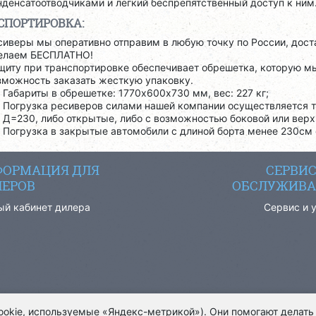
нденсатоотводчиками и легкий беспрепятственный доступ к ним
СПОРТИРОВКА:
сиверы мы оперативно отправим в любую точку по России, дос
елаем БЕСПЛАТНО!
щиту при транспортировке обеспечивает обрешетка, которую м
зможность заказать жесткую упаковку.
Габариты в обрешетке: 1770х600х730 мм, вес: 227 кг;
Погрузка ресиверов силами нашей компании осуществляется т
Д=230, либо открытые, либо с возможностью боковой или верх
Погрузка в закрытые автомобили с длиной борта менее 230см
ОРМАЦИЯ ДЛЯ
СЕРВИ
ЕРОВ
ОБСЛУЖИВА
ый кабинет дилера
Сервис и 
cookie, используемые «Яндекс-метрикой»). Они помогают делать