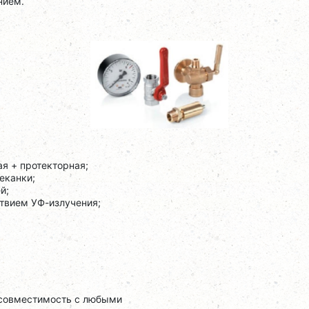
нием.
ая + протекторная;
еканки;
й;
ствием УФ-излучения;
т совместимость с любыми