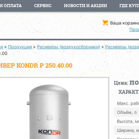
И ОПЛАТА
СЕРВИС
НОВОСТИ И АКЦИИ
ГДЕ КУП
Ваша корзина
Про
ая
»
Продукция
»
Ресиверы (воздухосборники)
»
Ресиверы (воз
0.00
ВЕР KONDR Р 250.40.00
по
Цена:
ХАРАК
Макс. раб
Объём, л
Высота, 
Ширина, 