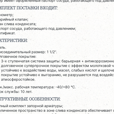
ер имеет оформленный паспорт сосуда, работающего под давле
МПЛЕКТ ПОСТАВКИ ВХОДИТ:
нометр;
арийный клапан;
ан слива конденсата;
спорт сосуда, работающего под давлением;
ртификат.
КТЕРИСТИКИ:
аль.
исоединительный размер: 1 1/2''.
лговечное покрытие:
3-х ступенчатая система защиты: барьерная + антикоррозионн
долговечное суперпрочное покрытие с эффектом молотковой ч
устойчиво к воздействию воды, масел, слабых кислот и щелоче
покрытие устойчиво к выгоранию, не разрушается под воздей
атмосферостойкое.
н./макс. рабочая температура: -40/+80 °C.
ок службы: 10 лет.
ТРУКТИВНЫЕ ОСОБЕННОСТИ:
лный комплект запорной арматуры;
еличенное пространство в зоне слива конденсата обеспечивае