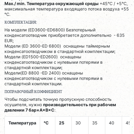
Max./ min. Температура окружающей среды
+45°C / +5°C,
максимальная температура входящего потока воздуха +55
°C.
КОМПЛЕКТАЦИЯ:
На модели (ED3600-ED6800) Безпотерьный
конденсатоотводчик приобретается дополнительно - 635
EUR;
Модели (ED 3600-ED 6800) оснащены таймерным
конденсатоотводчиком в стандартной комплектации;
Модели (ED1500-ED2600) оснащены
конденсатоотводчиком с нулевыми потерями в
стандартной комплектации;
Модели(ED 8800 -ED 2400) оснащены
конденсатоотводчиком с нулевыми потерями в
стандартной комплектации.
ПОПРАВОЧНЫЙ КОЭФФИЦИЕНТ
Чтобы подсчитать точную пропускную способность
осушителя, нужно
производительность при рабочем
давлении 7 бар×A×B×C
:
Температура
°C
25
30
35
40
45