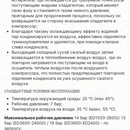
поступающим жидким хладагентом, который меняет
свою фазу и становится газом низкого давления,
пригодным для продолжения процесса, поскольку он
возвращается на сторону всасывания хладагента в
компрессор;
Благодаря такому охлаждающему эффекту водяной
пар конденсируется из воздуха, эффективно отделяется
туманоуловителем и удаляется, при помощи клапана
слива конденсата;
Выходящий холодный сухой сжатый воздух затем
возвращается в теплообменник воздух-воздух, где он
повторно нагревается поступающим на входе в
осушитель теплым воздухом после воздушного
компрессора, что полностью предотвращает повторное
отделения конденсата из уже осушенного сжатого
воздуха.
СТАНДАРТНЫЕ УСЛОВИЯ ЭКСПЛУАТАЦИИ
Температура окружающей среды: 25 °C (max 45°);
Рабочее давление: 7 бар;
Температура воздуха на входе: 35 °C (макс. 55 °C).
Максимальное рабочее давление
14 бар (ED1500-2600)/ 13
бар (ED3600-24000) / 16 бар (ED3600-ED2400) - по
запросу;