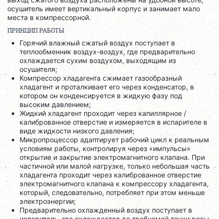
осушитель имеет вертикальный корпус и занимает мало
места в компрессорной.
ПРИНЦИП РАБОТЫ
Горячий влажный сжатый воздух поступает в
теплообменник воздух-воздух, где предварительно
охлаждается сухим воздухом, выходящим из
осушителя;
Компрессор хладагента сжимает газообразный
хладагент и проталкивает его через конденсатор, в
котором он конденсируется в жидкую фазу под
высоким давлением;
Жидкий хладагент проходит через капиллярное /
калиброванное отверстие и измеряется в испарителе в
виде жидкости низкого давления;
Микропроцессор адаптирует рабочий цикл к реальным
условиям работы, контролируя через «импульсы»
открытие и закрытие электромагнитного клапана. При
частичной или малой нагрузке, только небольшая часть
хладагента проходит через калиброванное отверстие
электромагнитного клапана к компрессору хладагента,
который, следовательно, потребляет при этом меньше
электроэнергии;
Предварительно охлажденный воздух поступает в
испаритель, где охлаждается до требуемой точки росы