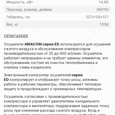
Мощность, кВт
14,96
Присоед. размер, дюймы
DN150
Габариты, см
227х159х157
Вес, кг
1058
ОПИСАНИЕ
Осушители
ARIACOM серии ED
используются для осушения
сжатого воздуха и обслуживания компрессоров
производительностью от 25 до 400 м3/мин. Осушитель
работает непрерывно и не требует замены элементов, его
обслуживание состоит из очистки теплообменника и
клапана слива конденсата.
Электронный контроллер осушителей
серии
ED
контролирует и отображает точку росы, режимы
работы и рабочие параметры, обеспечивает тепловую
защиту и предупреждает о чрезмерных температурах.
Осушитель согласован с производительностью
компрессора и управляет двигателями холодильного
компрессора и вентилятора, поддерживая заданную точку
росы при снижении расхода сжатого воздуха. Вход и
выход сжатого воздуха расположены на удобной высоте,