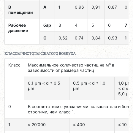
В
A
1
0,96
0,91
0,87
0,8
помещении
Рабочее
бар
3
4
5
6
7
давление
C
0,62
0,74
0,84
0,93
1
КЛАССЫ ЧИСТОТЫ СЖАТОГО ВОЗДУХА
Класс
Максимальное количество частиц на м³ в
зависимости от размера частиц
0,1 μm < d ≤ 0,5
0,5 μm < d ≤ 1,0
1,0 μm
μm
μm
< d ≤
5,0 μm
0
В соответствии с указаниями пользователя и боле
строгими, чем класс 1.
1
≤ 20'000
≤ 400
≤ 10