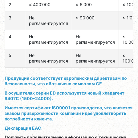
2
≤ 400'000
≤ 6'000
≤ 100
3
Не
≤ 90'000
≤ 1'000
регламентируется
4
Не
Не
≤
регламентируется
регламентируется
10'000
5
Не
Не
≤
регламентируется
регламентируется
100'00
Продукция соответствует европейским директивам по
безопасности, что обозначено символом CE.
В осушителях серии ED используется новый хладагент
R407C (1500-24000).
Имеется сертификат ISO9001 производства, что является
знаком приверженности компании идее удовлетворять
потребности клиента.
Декларация EAC.
Получить дополнительную информацию о технических