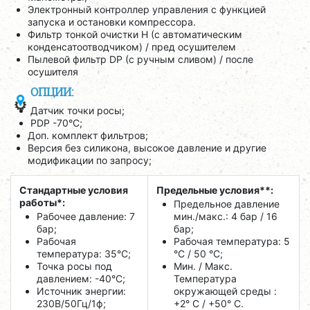
Электронный контроллер управления с функцией
запуска и остановки компрессора.
Фильтр тонкой очистки H (с автоматическим
конденсатоотводчиком) / пред осушителем
Пылевой фильтр DP (с ручным сливом) / после
осушителя
ОПЦИИ:
Датчик точки росы;
PDP -70°C;
Доп. комплект фильтров;
Версия без силикона, высокое давление и другие
модификации по запросу;
Стандартные условия
Предельные условия**:
работы*:
Предельное давление
Рабочее давление: 7
мин./макс.: 4 бар / 16
бар;
бар;
Рабочая
Рабочая температура: 5
температура: 35°C;
°C / 50 °C;
Точка росы под
Мин. / Макс.
давлением: -40°C;
Температура
Источник энергии:
окружающей среды :
230В/50Гц/1ф;
+2° С / +50° C.