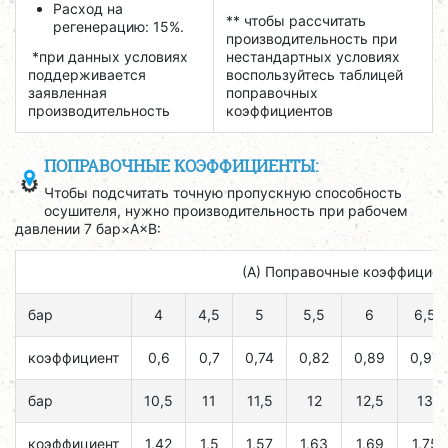
Расход на
** чтобы рассчитать
регенерацию: 15%.
производительность при
*при данных условиях
нестандартных условиях
поддерживается
воспользуйтесь таблицей
заявленная
поправочных
производительность
коэффициентов
ПОПРАВОЧНЫЕ КОЭФФИЦИЕНТЫ:
Чтобы подсчитать точную пропускную способность
осушителя, нужно производительность при рабочем
давлении 7 бар×A×B:
(А) Поправочные коэффициен
бар
4
4,5
5
5,5
6
6,5
коэффициент
0,6
0,7
0,74
0,82
0,89
0,97
бар
10,5
11
11,5
12
12,5
13
коэффициент
1,42
1,5
1,57
1,63
1,69
1,75