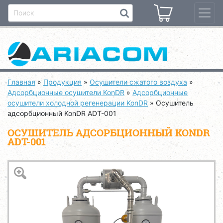
Главная
»
Продукция
»
Осушители сжатого воздуха
»
Адсорбционные осушители KonDR
»
Адсорбционные
осушители холодной регенерации KonDR
»
Осушитель
адсорбционный KonDR ADT-001
ОСУШИТЕЛЬ АДСОРБЦИОННЫЙ KONDR
ADT-001