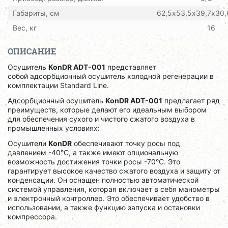
Габариты, см
62,5х53,5х39,7х30,
Вес, кг
16
ОПИСАНИЕ
Осушитель
KonDR ADT-001
представляет
собой адсорбционный осушитель холодной регенерации в
комплектации Standard Line.
Адсорбционный осушитель
KonDR ADT-001
предлагает ряд
преимуществ, которые делают его идеальным выбором
для обеспечения сухого и чистого сжатого воздуха в
промышленных условиях:
Осушители
KonDR
обеспечивают точку росы под
давлением -40°C, а также имеют опциональную
возможность достижения точки росы -70°C. Это
гарантирует высокое качество сжатого воздуха и защиту от
конденсации. Он
оснащен полностью автоматической
системой управления, которая включает в себя манометры
и электронный контроллер. Это обеспечивает удобство в
использовании, а также функцию запуска и остановки
компрессора.