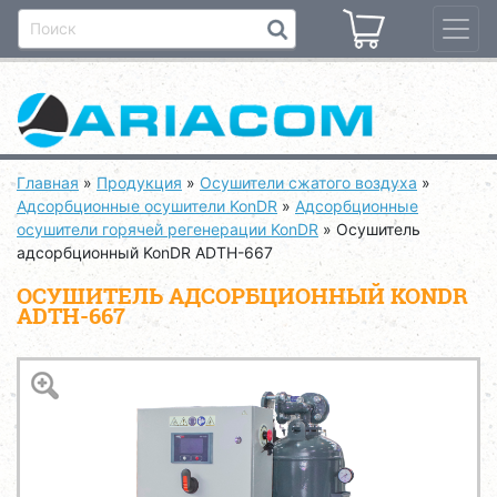
Главная
»
Продукция
»
Осушители сжатого воздуха
»
Адсорбционные осушители KonDR
»
Адсорбционные
осушители горячей регенерации KonDR
»
Осушитель
адсорбционный KonDR ADTH-667
ОСУШИТЕЛЬ АДСОРБЦИОННЫЙ KONDR
ADTH-667