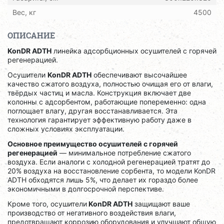
Вес, кг
4500
ОПИСАНИЕ
KonDR ADTH
линейка адсорбционных осушителей с горячей
регенерацией.
Осушители
KonDR ADTH
обеспечивают высочайшее
качество сжатого воздуха, полностью очищая его от влаги,
твёрдых частиц и масла. Конструкция включает две
колонны с
адсорбентом
, работающие попеременно: одна
поглощает влагу, другая восстанавливается. Эта
технология гарантирует эффективную работу даже в
сложных условиях эксплуатации.
Основное преимущество осушителей с горячей
регенерацией
— минимальное потребление сжатого
воздуха. Если аналоги с холодной регенерацией тратят до
20% воздуха на восстановление сорбента, то модели KonDR
ADTH обходятся лишь 5%, что делает их гораздо более
экономичными в долгосрочной перспективе.
Кроме того, осушители
KonDR ADTH
защищают ваше
производство от негативного воздействия влаги,
предотвращают коррозию оборудования и улучшают общую