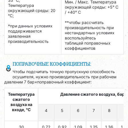
35 °C;
Мин. / Макс. Температура
Температура
окружающей среды: +5° С
окружающей среды: 20
/ +40° C
°C;
**чтобы рассчитать
*при данных условиях
производительность при
поддерживается
нестандартных условиях
заявленная
воспользуйтесь
производительность
таблицей поправочных
коэффициентов
ПОПРАВОЧНЫЕ КОЭФФИЦИЕНТЫ:
Чтобы подсчитать точную пропускную способность
осушителя, нужно производительность при рабочем
давлении 7 бар×поправочный коэффициент:
Температура
Давление сжатого воздуха, бар
сжатого
воздуха на
входе, °C
4
5
6
7
8
9
30
0,72
0,92
1,09
1,25
1,36
1,4