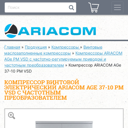
Главная
»
Продукция
»
Компрессоры
»
Винтовые
маслозаполненные компрессоры
»
Компрессоры ARIACOM
AGe PM VSD с частотно-регулируемым приводом и
частотным преобразователем
»
Компрессор ARIACOM AGe
37-10 PM VSD
КОМПРЕССОР ВИНТОВОЙ
ЭЛЕКТРИЧЕСКИЙ ARIACOM AGE 37-10 PM
VSD С ЧАСТОТНЫМ
ПРЕОБРАЗОВАТЕЛЕМ