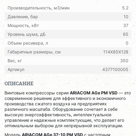
Производительность, м3/мин
5.2
Давление, бар
10
Мощность, кВт
37
Уровень шума, дБ
65
Объем ресивера, л
0
Габаритные размеры, см
114X85X128
Вес, кг
350
Артикул
4377100005
ОПИСАНИЕ
Винтовые компрессоры серии
ARIACOM AGe PM VSD
— это
современное решение для эффективного и экономичного
производства сжатого воздуха на предприятиях
различного масштаба. Оборудование сочетает в себе
высокую энергоэффективность, интеллектуальное
управление и надежные комплектующие, что делает его
оптимальным выбором для непрерывной эксплуатации.
Модель
ARIACOM AGe 37-10 PM VSD
с частотным